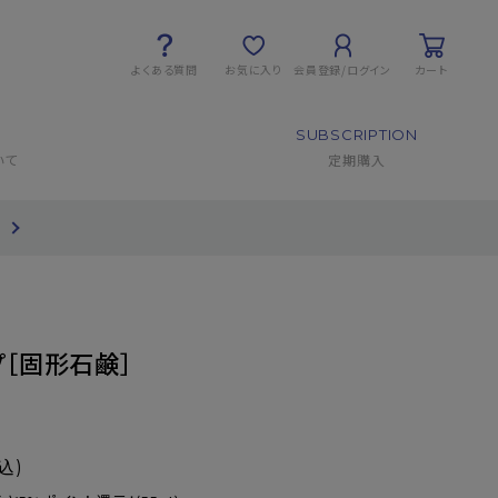
よくある質問
お気に入り
会員登録/ログイン
カート
SUBSCRIPTION
いて
定期購入
て
ープ［固形石鹸］
込)