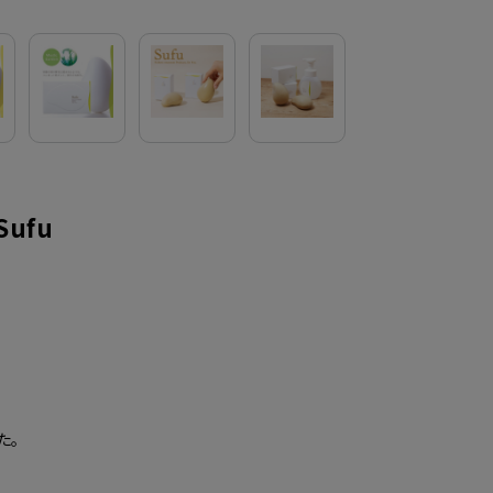
ufu
た。