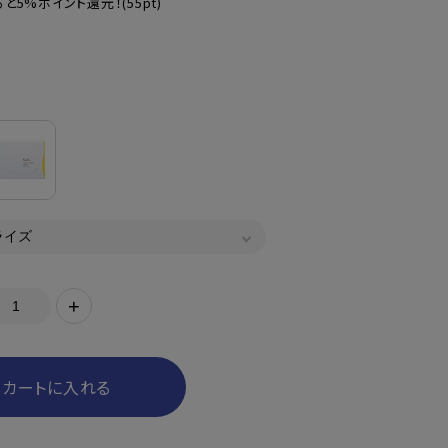
と5%ポイント還元！
(55pt)
+
カートに入れる