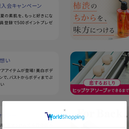
規入会キャンペーン
で！夏の素肌を、もっと好きにな
員登録で500ポイントプレゼ
い想い
ケアアイテムが登場！美白ボデ
ンで、バストからボディまでぷ
潤い
ォッシー
アル！泥せっけんで毛穴の悩み