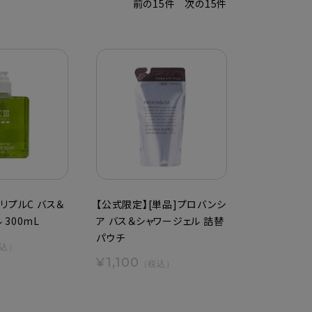
前の15件
次の15件
トリプルC バス＆
【公式限定】[単品]プロバンシ
 300mL
ア バス＆シャワージェル 詰替
パウチ
込）
¥1,100
（税込）