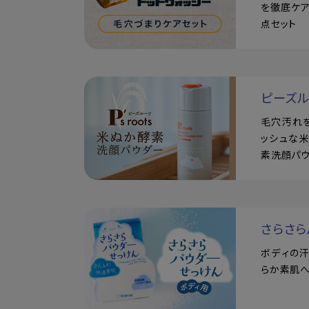
を徹底ケア
点セット
ピーズ
毛穴汚れ
ッシュな
素洗顔パ
さらさら
ボディの
らか素肌へ