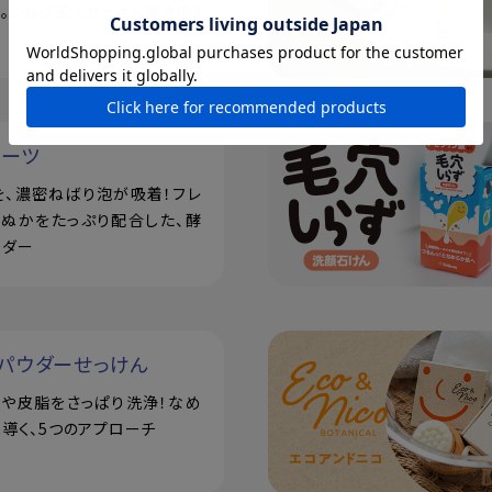
。シルク玉とせっけん置きの3
ルーツ
を、濃密ねばり泡が吸着！フレ
米ぬかをたっぷり配合した、酵
ウダー
パウダーせっけん
汗や皮脂をさっぱり洗浄！なめ
導く、5つのアプローチ