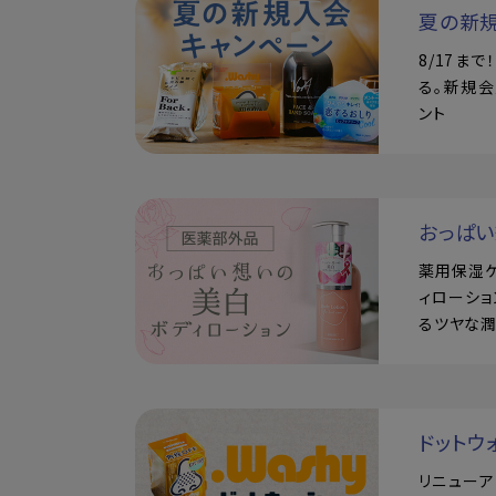
夏の新
8/17ま
る。新規会
ント
おっぱ
薬用保湿
ィローショ
るツヤな
ドットウ
リニュー