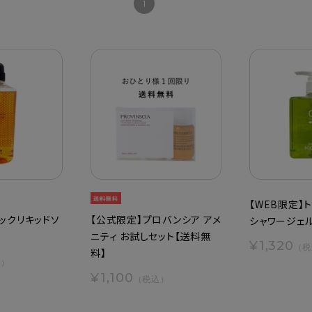
1
【WEB限定】
ックリキッドソ
【公式限定】プロバンシア アメ
シャワージェル
ニティ お試しセット【送料無
¥1,320
（税
料】
込）
¥1,100
（税込）