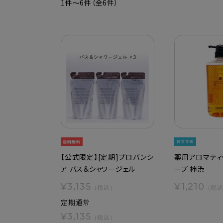
1件～6件（全6件）
【公式限定】[定期]プロバンシ
薬用アロマティ
ア バス＆シャワージェル
ープ 柿渋
¥3,135
¥1,210
（税込）
（税
定期通常
¥3,135
（税込）