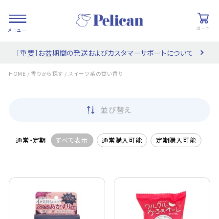
カート
［重要］お盆期間の発送およびカスタマーサポートについて
会員登録/
お気に入り
カート
ログイン
/
/
HOME
香りから探す
スイーツ系の甘い香り
検索
並び替え
PRODUCTS
/ 商品を探す
通常・定期
すべて表示
通常購入可能
定期購入可能
COLLECTIONS
/ ブランド一覧