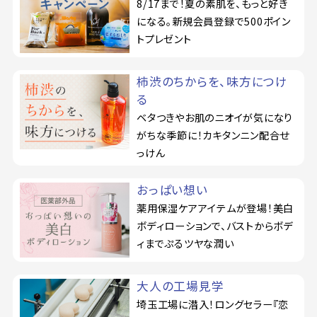
8/17まで！夏の素肌を、もっと好き
になる。新規会員登録で500ポイン
トプレゼント
柿渋のちからを、味方につけ
る
ベタつきやお肌のニオイが気になり
がちな季節に！カキタンニン配合せ
っけん
おっぱい想い
薬用保湿ケアアイテムが登場！美白
ボディローションで、バストからボデ
ィまでぷるツヤな潤い
大人の工場見学
埼玉工場に潜入！ロングセラー『恋