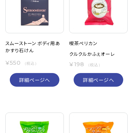
定期購入
お問い合わせ
スムーストーン ボディ用あ
喫茶ペリカン
かすり石けん
ペリカン石鹸について
クルクルかふぇオーレ
¥550
¥198
（税込）
（税込）
ご利用案内
詳細ページへ
詳細ページへ
よくあるご質問
会員登録でお得
NEWS一覧
利用規約