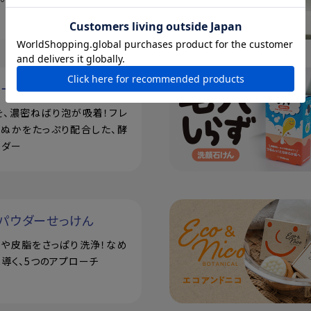
ルーツ
を、濃密ねばり泡が吸着！フレ
米ぬかをたっぷり配合した、酵
ウダー
パウダーせっけん
汗や皮脂をさっぱり洗浄！なめ
導く、5つのアプローチ