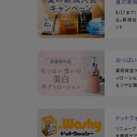
夏の新
8/17ま
る。新規会
ント
おっぱ
薬用保湿
ィローショ
るツヤな
ドットウ
リニュー
を徹底ケア