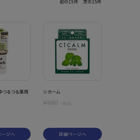
前の15件
次の15件
 背中つるつる薬用
シカーム
¥660
（税込）
）
ページへ
詳細ページへ