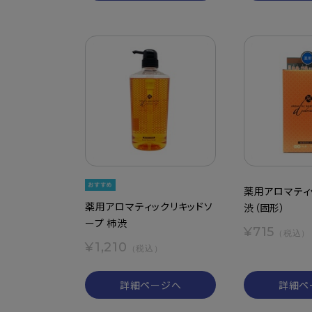
薬用アロマティ
薬用アロマティックリキッドソ
渋（固形）
ープ 柿渋
¥715
（税込）
¥1,210
（税込）
詳細ページへ
詳細ペ