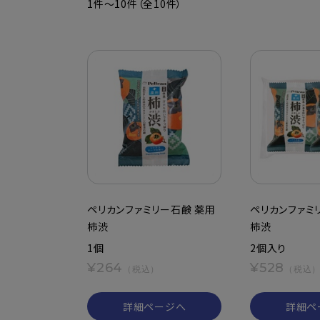
1件～10件（全10件）
ペリカンファミリー石鹸 薬用
ペリカンファミ
柿渋
柿渋
1個
2個入り
¥264
¥528
（税込）
（税込
詳細ページへ
詳細ペ