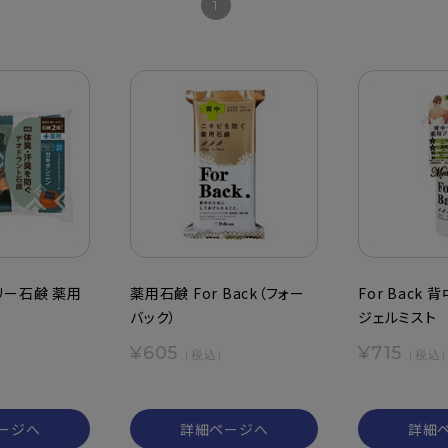
1
リー石鹸 薬用
薬用石鹸 For Back（フォー
For Back
バック）
ジェルミスト
¥605
¥715
（税込）
（税込
）
ージへ
詳細ページへ
詳細