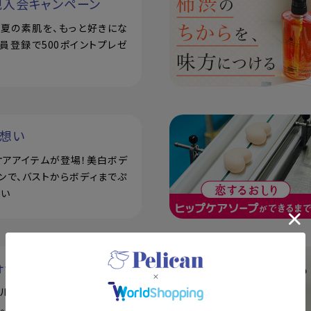
規入会キャンペーン
で！夏の素肌を、もっと好きにな
員登録で500ポイントプレゼ
い想い
ケアアイテムが登場！美白ボデ
ンで、バストからボディまでぷ
潤い
ォッシー
アル！泥せっけんで毛穴の悩み
。シルク玉とせっけん置きの3