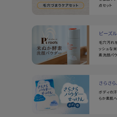
点セット
ピーズ
毛穴汚れ
ッシュな
素洗顔パ
さらさら
ボディの
らか素肌へ