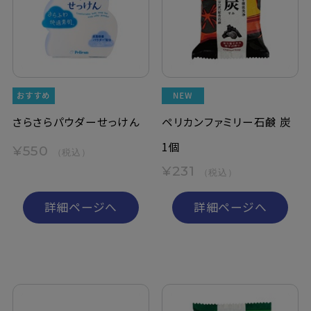
定期購入
お問い合わせ
ペリカン石鹸について
さらさらパウダーせっけん
ペリカンファミリー石鹸 炭
1個
¥550
（税込）
ご利用案内
¥231
（税込）
よくあるご質問
詳細ページへ
詳細ページへ
会員登録でお得
NEWS一覧
利用規約