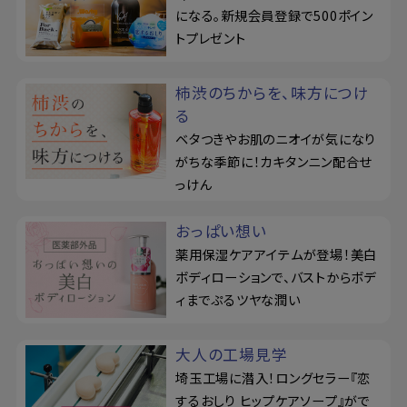
になる。新規会員登録で500ポイン
トプレゼント
柿渋のちからを、味方につけ
る
ベタつきやお肌のニオイが気になり
がちな季節に！カキタンニン配合せ
っけん
おっぱい想い
薬用保湿ケアアイテムが登場！美白
ボディローションで、バストからボデ
ィまでぷるツヤな潤い
大人の工場見学
埼玉工場に潜入！ロングセラー『恋
するおしり ヒップケアソープ』がで