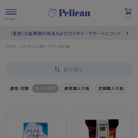
カート
［重要］お盆期間の発送およびカスタマーサポートについて
会員登録/
お気に入り
カート
ログイン
/
/
HOME
カテゴリから探す
ボディ用石鹸
検索
並び替え
PRODUCTS
/ 商品を探す
通常・定期
すべて表示
通常購入可能
定期購入可能
COLLECTIONS
/ ブランド一覧