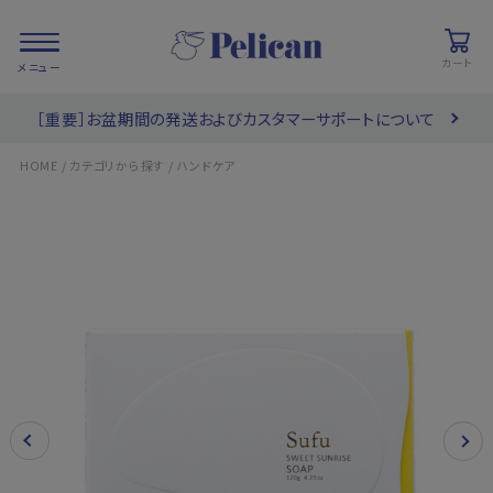
カート
［重要］お盆期間の発送およびカスタマーサポートについて
会員登録/
お気に入り
カート
ログイン
/
/
HOME
カテゴリから探す
ハンドケア
検索
PRODUCTS
/ 商品を探す
COLLECTIONS
/ ブランド一覧