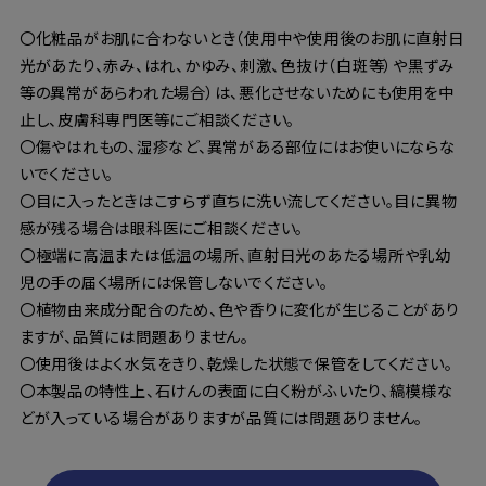
〇化粧品がお肌に合わないとき（使用中や使用後のお肌に直射日
光があたり、赤み、はれ、かゆみ、刺激、色抜け（白斑等）や黒ずみ
等の異常があらわれた場合）は、悪化させないためにも使用を中
止し、皮膚科専門医等にご相談ください。
〇傷やはれもの、湿疹など、異常がある部位にはお使いにならな
いでください。
〇目に入ったときはこすらず直ちに洗い流してください。目に異物
感が残る場合は眼科医にご相談ください。
〇極端に高温または低温の場所、直射日光のあたる場所や乳幼
児の手の届く場所には保管しないでください。
〇植物由来成分配合のため、色や香りに変化が生じることがあり
ますが、品質には問題ありません。
〇使用後はよく水気をきり、乾燥した状態で保管をしてください。
〇本製品の特性上、石けんの表面に白く粉がふいたり、縞模様な
どが入っている場合がありますが品質には問題ありません。