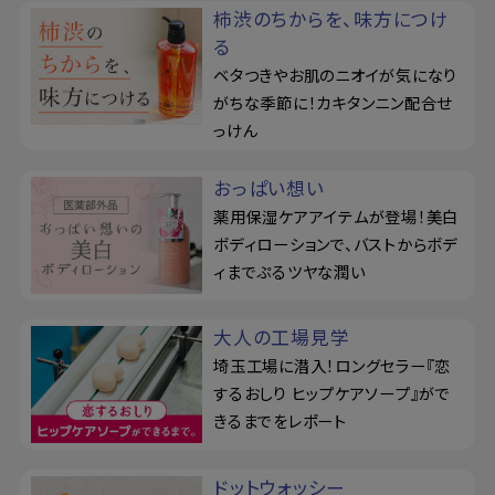
柿渋のちからを、味方につけ
る
ベタつきやお肌のニオイが気になり
がちな季節に！カキタンニン配合せ
っけん
おっぱい想い
薬用保湿ケアアイテムが登場！美白
ボディローションで、バストからボデ
ィまでぷるツヤな潤い
大人の工場見学
埼玉工場に潜入！ロングセラー『恋
するおしり ヒップケアソープ』がで
きるまでをレポート
ドットウォッシー