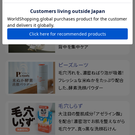
ん置きの3点セット
For Back
薬用せっけん＆ジェルミストでくり返
すニキビを予防！『フォーバック』で
背中を集中ケア
ピーズルーツ
毛穴汚れを、濃密ねばり泡が吸着！
フレッシュな米ぬかをたっぷり配合
した、酵素洗顔パウダー
毛穴しらず
大注目の整肌成分「アゼライン酸」
を配合！濃密泡でお肌を整えながら
毛穴ケア、真っ黒な洗顔石けん