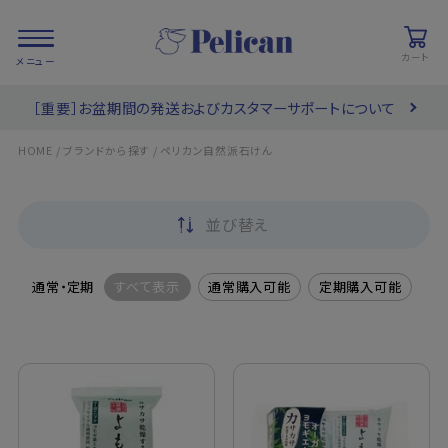
カート
［重要］お盆期間の発送およびカスタマーサポートについて
会員登録/
お気に入り
カート
ログイン
/
/
HOME
ブランドから探す
ペリカン自然派石けん
検索
並び替え
PRODUCTS
/ 商品を探す
通常・定期
すべて表示
通常購入可能
定期購入可能
COLLECTIONS
/ ブランド一覧