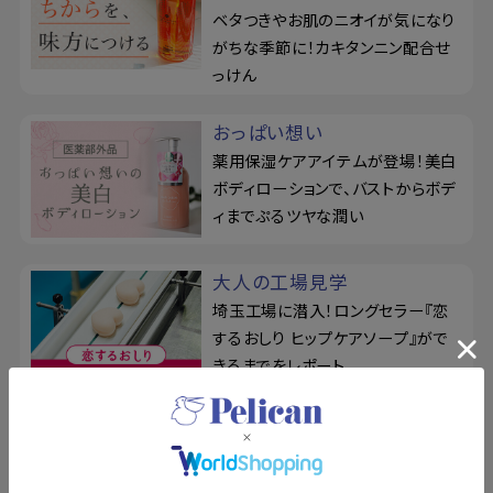
ベタつきやお肌のニオイが気になり
がちな季節に！カキタンニン配合せ
っけん
おっぱい想い
薬用保湿ケアアイテムが登場！美白
ボディローションで、バストからボデ
ィまでぷるツヤな潤い
大人の工場見学
埼玉工場に潜入！ロングセラー『恋
するおしり ヒップケアソープ』がで
きるまでをレポート
ドットウォッシー
リニューアル！泥せっけんで毛穴の
悩みを徹底ケア。シルク玉とせっけ