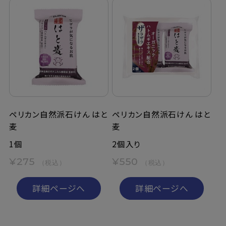
ペリカン自然派石けん はと
ペリカン自然派石けん はと
麦
麦
1個
2個入り
¥275
¥550
（税込）
（税込）
詳細ページへ
詳細ページへ