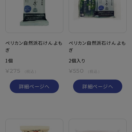
定期購入
お問い合わせ
ペリカン自然派石けん よも
ペリカン自然派石けん よも
ぎ
ぎ
ペリカン石鹸について
1個
2個入り
ご利用案内
¥275
¥550
（税込）
（税込）
よくあるご質問
詳細ページへ
詳細ページへ
会員登録でお得
NEWS一覧
利用規約