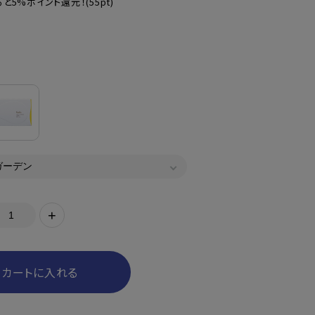
と5%ポイント還元！
(55pt)
+
カートに入れる