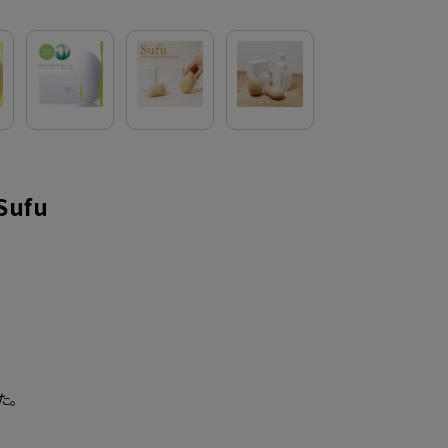
ufu
た。