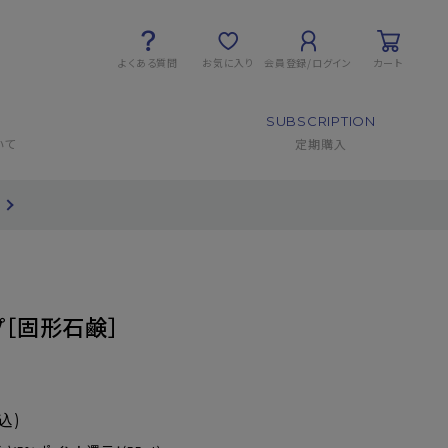
よくある質問
お気に入り
会員登録/ログイン
カート
SUBSCRIPTION
いて
定期購入
ープ［固形石鹸］
込)