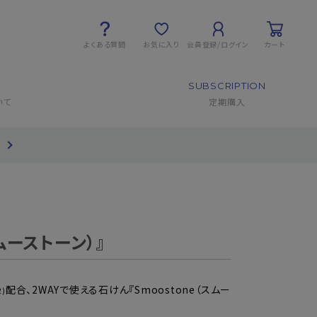
よくある質問
お気に入り
会員登録/ログイン
カート
SUBSCRIPTION
いて
定期購入
て
ムーストーン）』
配合、2WAYで使える石けん『Smoostone（スムー
2)