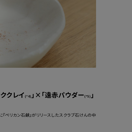
ンククレイ
」×「遠赤パウダー
」
(*4)
(*5)
でに『ペリカン石鹸』がリリースしたスクラブ石けんの中