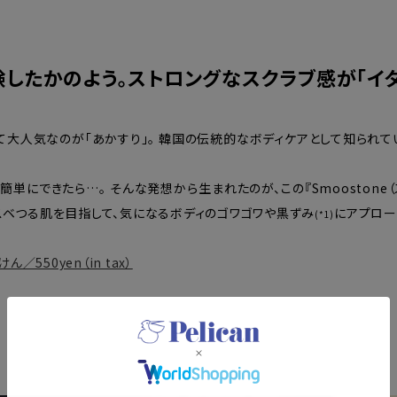
験したかのよう。ストロングなスクラブ感が「イ
大人気なのが「あかすり」。 韓国の伝統的なボディケアとして知られ
にできたら…。 そんな発想から生まれたのが、この『Smoostone（
 スベつる肌を目指して、気になるボディのゴワゴワや黒ずみ
にアプロー
(*1)
／550yen（in tax）