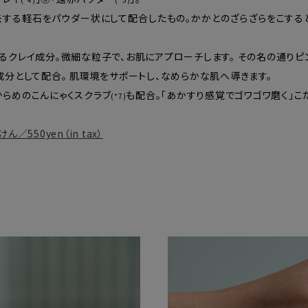
去する軽石をパウダー状にして配合したもの。かかとのざらざらをこする
るクレイ成分。微細な粒子で、お肌にアプローチします。 その名の通りピ
成分として配合。 肌環境をサポートし、なめらかな肌へ導きます。
からめのこんにゃくスクラブ
も配合。「あかすり感覚でゴワゴワ磨く」こ
(*7)
／550yen（in tax）