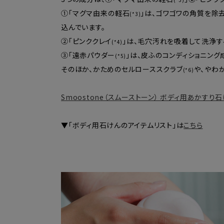
①「マグマ由来の軽石
」は、ゴワゴワの角質を除
(*3)
込んでいます。
②「ピンククレイ
」は、毛穴汚れを吸着して洗浄す
(*4)
③「遠赤パウダー
」は、皮ふのコンディショニング
(*5)
そのほか、かためのセルローススクラブ
や、やわ
(*6)
Smoostone（スムーストーン） ボディ用あかすり石けん
▼「ボディ用石けんのアイテムリスト」は
こちら