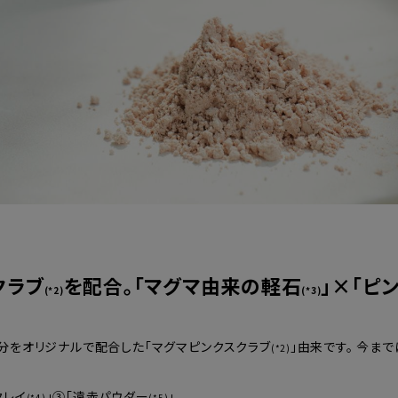
クラブ
を配合。「マグマ由来の軽石
」×「ピ
(*2)
(*3)
成分をオリジナルで配合した「マグマピンクスクラブ
」由来です。 今ま
(*2)
クレイ
」③「遠赤パウダー
」。
(*4)
(*5)