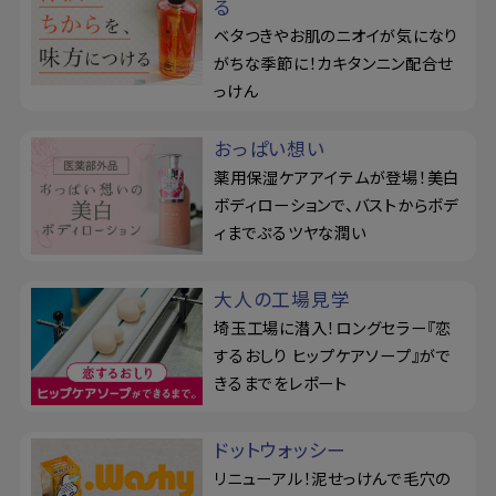
る
ベタつきやお肌のニオイが気になり
がちな季節に！カキタンニン配合せ
っけん
おっぱい想い
薬用保湿ケアアイテムが登場！美白
ボディローションで、バストからボデ
ィまでぷるツヤな潤い
大人の工場見学
埼玉工場に潜入！ロングセラー『恋
するおしり ヒップケアソープ』がで
きるまでをレポート
ドットウォッシー
リニューアル！泥せっけんで毛穴の