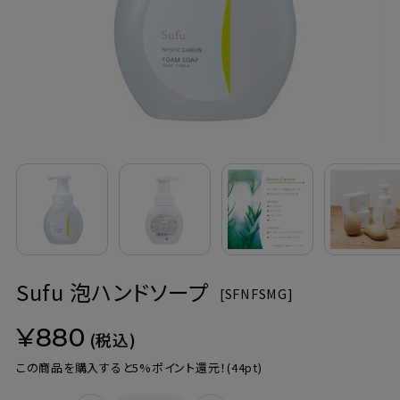
定期購入
お問い合わせ
ペリカン石鹸について
ご利用案内
よくあるご質問
Sufu 泡ハンドソープ
会員登録でお得
[
SFNFSMG]
¥880
NEWS一覧
(税込)
この商品を購入すると5%ポイント還元！
(44pt)
利用規約