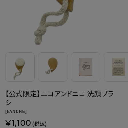
定期購入
お問い合わせ
ペリカン石鹸について
ご利用案内
よくあるご質問
【公式限定】エコアンドニコ 洗顔ブラ
会員登録でお得
シ
NEWS一覧
[
EANDNB]
¥1,100
利用規約
(税込)