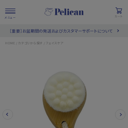
カート
［重要］お盆期間の発送およびカスタマーサポートについて
会員登録/
お気に入り
カート
ログイン
/
/
HOME
カテゴリから探す
フェイスケア
検索
PRODUCTS
/ 商品を探す
COLLECTIONS
/ ブランド一覧