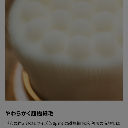
やわらかく超極細毛
毛穴の約３分の１サイズ（80μm）の超極細毛が、普段の洗顔では