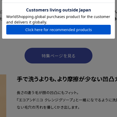
毛穴に入り込み、酸化した皮脂やファンデーションは、なかなか落ちません
いた白く固まった油をスポンジも使わずに泡だけで洗うと、とても強い洗浄
もちろんデリケートなお肌は、鍋のようにゴシゴシ洗いは厳禁。
だからこそ、どのような方法で洗うのかがとても大切です。
特集ページを見る
手で洗うよりも、より摩擦が少ない凹凸
長さの違う毛が顔の凹凸にもフィット。
『エコアンドニコ クレンジグソープ』と一緒になでるように
ない毛穴の汚れを優しくかき出します。