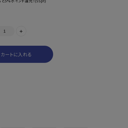
と5%ポイント還元！
(55pt)
+
カートに入れる