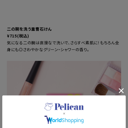
二の腕を洗う重曹石けん
¥715(税込)
気になる二の腕は直接なで洗いで、さらすべ素肌に！もちろん全
身にも◎さわやかなグリーン・シャワーの香り。