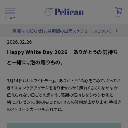
カート
［重要なお知らせ］お盆期間の出荷スケジュールについて
会員登録/
お気に入り
カート
ログイン
2026.02.26
Happy White Day 2026 ありがとうの気持ち
検索
と一緒に。泡の贈りもの。
3月14日は「ホワイトデー」。"ありがとう"の心をこめて、とってお
PRODUCTS
/ 商品を探す
きのスキンケアアイテムを贈りませんか？照れくさくてなかなか
伝えられない日ごろの想いや、感謝の気持ちをふわふわ泡と一
緒にプレゼント。泡の先にはたくさんの笑顔が広がります。手描き
COLLECTIONS
/ ブランド一覧
のメッセージカードも忘れずに。