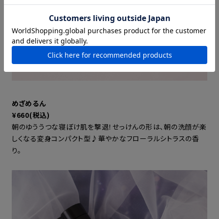
めざめるん
¥660(税込)
朝のゆううつな寝ぼけ肌を撃退！せっけんの形は、朝の洗顔が楽
しくなる変身コンパクト型♪華やかなフローラルシトラスの香
り。