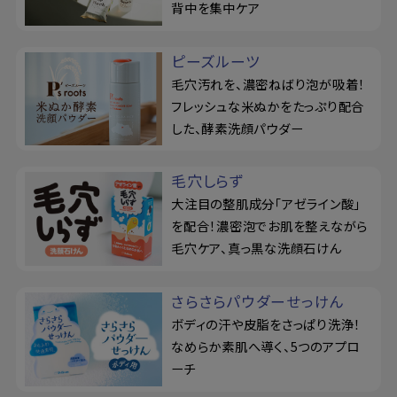
背中を集中ケア
ピーズルーツ
毛穴汚れを、濃密ねばり泡が吸着！
フレッシュな米ぬかをたっぷり配合
した、酵素洗顔パウダー
毛穴しらず
大注目の整肌成分「アゼライン酸」
を配合！濃密泡でお肌を整えながら
毛穴ケア、真っ黒な洗顔石けん
さらさらパウダーせっけん
ボディの汗や皮脂をさっぱり洗浄！
なめらか素肌へ導く、5つのアプロ
ーチ