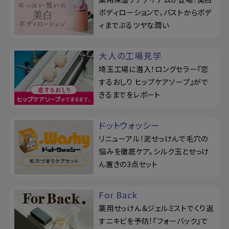
ボディローションで、バストからボデ
ィまでぷるツヤな潤い
大人の工場見学
埼玉工場に潜入！ロングセラー『恋
するおしり ヒップケアソープ』がで
きるまでをレポート
ドットウォッシー
リニューアル！泥せっけんで毛穴の
悩みを徹底ケア。シルク玉とせっけ
ん置きの3点セット
For Back
薬用せっけん＆ジェルミストでくり返
すニキビを予防！『フォーバック』で