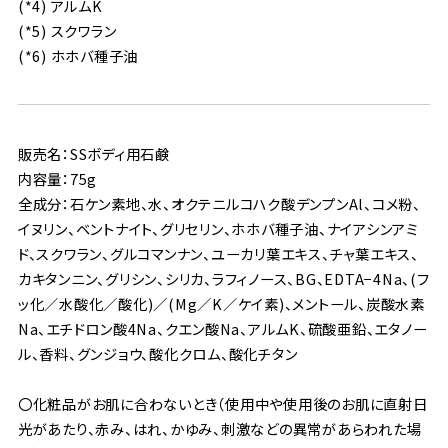
(*4) アルムK
(*5) スクワラン
(*6) ホホバ種子油
販売名：SSボディ用石鹸
内容量：75g
全成分：石ケン素地、水、オクテニルコハク酸デンプンAl、コメ粉、
イヌリン、ベントナイト、グリセリン、ホホバ種子油、ナイアシンアミ
ド、スクワラン、グルコマンナン、ユーカリ葉エキス、チャ葉エキス、
カキタンニン、グリシン、シリカ、ラフィノース、BG、EDTA−4Na、(フ
ッ化／水酸化／酸化)／(Mg／K／ケイ素)、メントール、炭酸水素
Na、エチドロン酸4Na、クエン酸Na、アルムK、硫酸亜鉛、エタノー
ル、香料、グンジョウ、酸化クロム、酸化チタン
〇化粧品がお肌に合わないとき（使用中や使用後のお肌に直射日
光があたり、赤み、はれ、かゆみ、刺激などの異常があらわれた場