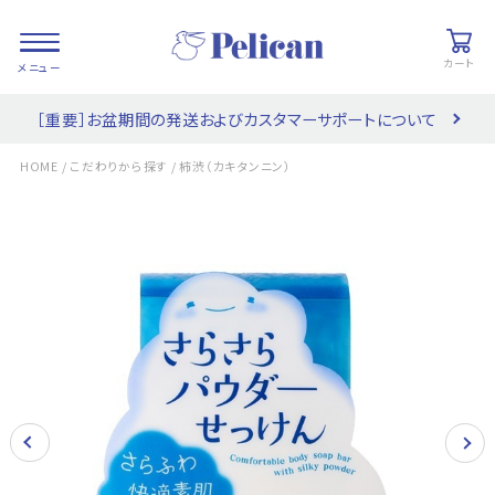
カート
［重要］お盆期間の発送およびカスタマーサポートについて
会員登録/
お気に入り
カート
ログイン
/
/
HOME
こだわりから探す
柿渋（カキタンニン）
検索
PRODUCTS
/ 商品を探す
COLLECTIONS
/ ブランド一覧