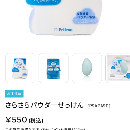
定期購入
お問い合わせ
ペリカン石鹸について
ご利用案内
よくあるご質問
会員登録でお得
さらさらパウダーせっけん
[
PSAPASP]
NEWS一覧
¥550
(税込)
利用規約
この商品を購入すると5%ポイント還元！
(27pt)