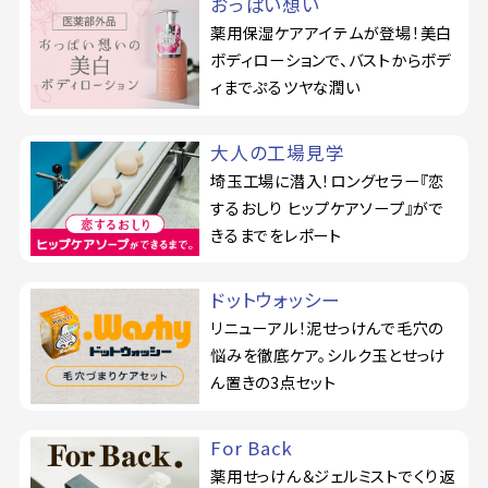
おっぱい想い
薬用保湿ケアアイテムが登場！美白
ボディローションで、バストからボデ
ィまでぷるツヤな潤い
大人の工場見学
埼玉工場に潜入！ロングセラー『恋
するおしり ヒップケアソープ』がで
きるまでをレポート
ドットウォッシー
リニューアル！泥せっけんで毛穴の
悩みを徹底ケア。シルク玉とせっけ
ん置きの3点セット
For Back
薬用せっけん＆ジェルミストでくり返