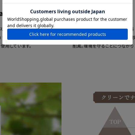
anic
oxygen
スのオーガニック認証「ECOCER
植林活動の支援につながる原料（
コサート）」取得のアルガンオイル
使うことによって、CO2（二酸化
）を使用しています。
削減。環境を守ることにつながり