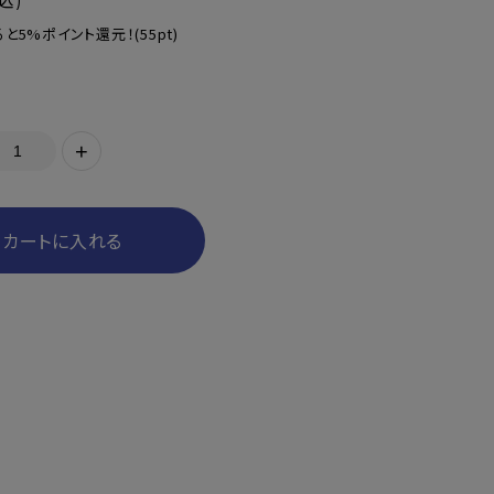
込)
と5%ポイント還元！
(55pt)
+
カートに入れる