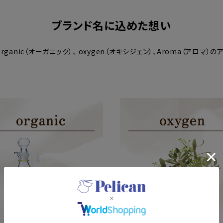
ブランド名に込めた想い
rganic（オーガニック）、 oxygen（オキシジェン）、Aroma（アロマ