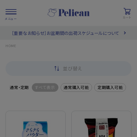
カート
［重要なお知らせ］お盆期間の出荷スケジュールについて
会員登録/
お気に入り
カート
ログイン
HOME
検索
並び替え
PRODUCTS
/ 商品を探す
通常・定期
すべて表示
通常購入可能
定期購入可能
COLLECTIONS
/ ブランド一覧