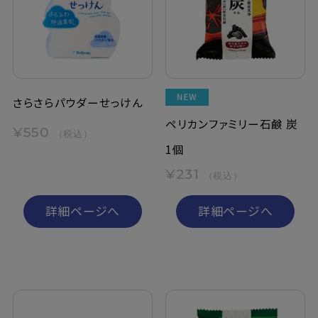
定期購入
お問い合わせ
さらさらパウダーせっけん
ペリカンファミリー石鹸 炭
ペリカン石鹸について
¥550
（税込）
1個
ご利用案内
¥231
（税込）
よくあるご質問
詳細ページへ
詳細ページへ
会員登録でお得
NEWS一覧
利用規約