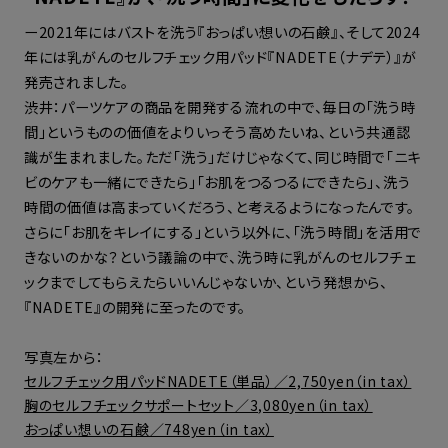
ー2021年にはバストを洗う『おっぱい想いの石鹸』、そして2024
年には乳がんのセルフチェック用パッド『NADETE（ナデテ）』が
発売されました。
渋井：パーツケアの商品を開発する流れの中で、毎日の「洗う時
間」というものの価値をよりいっそう高めたいね、という共通認
識が生まれました。ただ「洗う」だけじゃなくて、同じ時間で「ニキ
ビのケアも一緒にできたら」「お肌をつるつるにできたら」、洗う
時間の価値は高まっていくだろう、と考えるようになったんです。
さらに「お肌をキレイにする」という以外に、「洗う時間」を活用で
きないのかな？という議論の中で、洗う時に乳がんのセルフチェ
ックまでしてもらえたらいいんじゃないか、という発想から、
『NADETE』の開発に至ったのです。
写真左から：
セルフチェック用パッドNADETE（単品）／2,750yen（in tax）
胸のセルフチェックサポートセット／3,080yen（in tax）
おっぱい想いの石鹸／748yen（in tax）