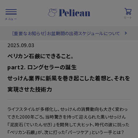
カート
［重要なお知らせ］お盆期間の出荷スケジュールについて
会員登録/
お気に入り
カート
ログイン
2025.09.03
ペリカン石鹸にできること。
検索
part2. ロングセラーの誕生
せっけん業界に新風を巻き起こした着想と、それを
PRODUCTS
実現させた技術力
/ 商品を探す
ライフスタイルが多様化し、せっけんの消費動向も大きく変わっ
COLLECTIONS
/ ブランド一覧
てきた2000年ごろ。当時驚きを持って迎えられた黒いせっけん
『泥炭石（でいたんせき）』を開発して大ヒット、時代の波に抗った
『ペリカン石鹸』が、次に打った「パーツケア」という一手とは？