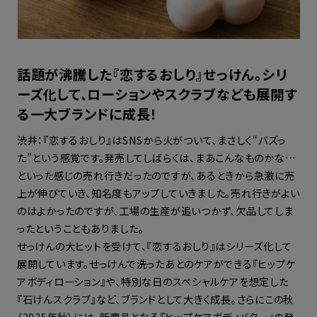
話題が沸騰した『恋するおしり』せっけん。シリ
ーズ化して、ローションやスクラブなども展開す
る一大ブランドに成長！
渋井：『恋するおしり』はSNSから火がついて、まさしく“バズっ
た”という感覚です。発売してしばらくは、まあこんなものかな…
といった感じの売れ行きだったのですが、あるときから急激に売
上が伸びていき、知名度もアップしていきました。売れ行きがよい
のはよかったのですが、工場の生産が追いつかず、欠品してしま
ったということもありました。
せっけんの大ヒットを受けて、『恋するおしり』はシリーズ化して
展開しています。せっけんで洗ったあとのケアができる『ヒップケ
アボディローション』や、特別な日のスペシャルケアを想定した
『石けんスクラブ』など、ブランドとして大きく成長。さらにこの秋
（2025年秋）には、新商品となる『ヒップケアボディバター』の発