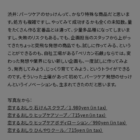
渋井：パーツケアのせっけんって、かなり特殊な商品だと思いま
す。処方も複雑ですし、やってみて成功するかも全くの未知数。量
をたくさん作る定番品とは違って、少量多品種になってしまいま
すし、失敗のリスクもある。でも、企画担当のスタッフから上がっ
てきたちょっと突飛な発想の商品でも、試しに作ってみる、という
ことができるのも、自社工場がある『ペリカン石鹸』ならでは。変
わった発想や業界にない新しい企画も、一度試しに作ってみよ
う、発売してみよう、じっくり育ててみよう、というトライができる
のです。そういった土壌があって初めて、パーツケア発想のせっけ
んというイノベーションも、生まれてきたのだと思います。
写真左から：
恋するおしり 石けんスクラブ／1,980yen（in tax）
恋するおしり ヒップケアソープ／715yen（in tax）
恋するおしり ヒップケアボディローション／990yen（in tax）
恋するおしり ひんやりクール／715yen（in tax）