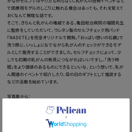
かなかセルフではやり方も判らない。乳がんの啓発イベントなど
で医療用モデルのしこりに触れる機会はあっても、それを覚えて
おくなんて無理な話です。
そこで、きちんと乳がんの権威である、亀田総合病院の福間先生
に監修をしていただいて、ウレタン製のセルフチェック用パッド
『NADETE』を完全オリジナルで開発。『おっぱい想いの石鹸』で
洗う際に、いっしょになでながら乳がんのチェックができるモデ
ルとして販売することができました。セルフチェックによって、少
しでも初期の乳がんの発見につながればいいですし、「洗う時
間」をより価値のあるものにできるといいな、という想いで、乳が
ん関連のイベントで紹介したり、母の日のギフトとして推奨する
などの活動を始めています。
写真奥から：
おっぱい想いの石鹸／748yen（in tax）
セルフチェック用パッドNADETE（単品）／2,750yen（in tax）
▼「パーツケアアイテム」は
こちら