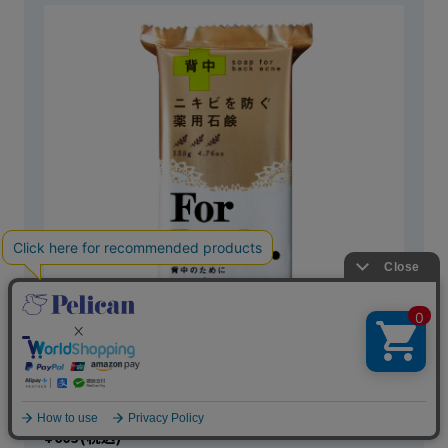
薬用石鹸 For Back（フォーバック）
¥605(税込)