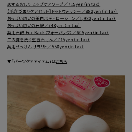
恋するおしり ヒップケアソープ／715yen（in tax）
【毛穴づまりケアセット】ドットウォッシー／880yen（in tax）
おっぱい想いの美白ボディローション／1,980yen（in tax）
おっぱい想いの石鹸／748yen（in tax）
薬用石鹸 For Back（フォーバック）／605yen（in tax）
二の腕を洗う重曹石けん／715yen（in tax）
薬用せっけん サラリト／550yen（in tax）
▼「パーツケアアイテム」は
こちら