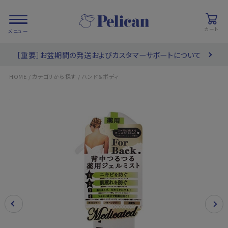
カート
［重要］お盆期間の発送およびカスタマーサポートについて
会員登録/
お気に入り
カート
ログイン
/
/
HOME
カテゴリから探す
ハンド＆ボディ
検索
PRODUCTS
/ 商品を探す
COLLECTIONS
/ ブランド一覧