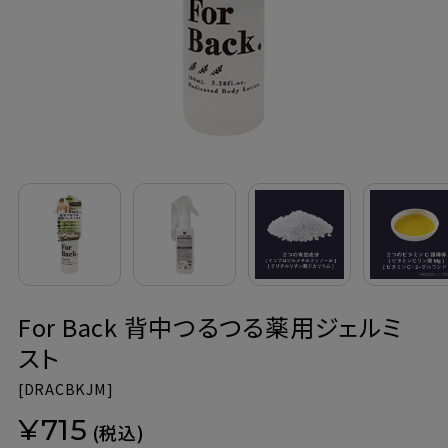
定期購入
お問い合わせ
ペリカン石鹸について
ご利用案内
よくあるご質問
For Back 背中つるつる薬用ジェルミ
会員登録でお得
スト
NEWS一覧
[
DRACBKJM]
¥715
利用規約
(税込)