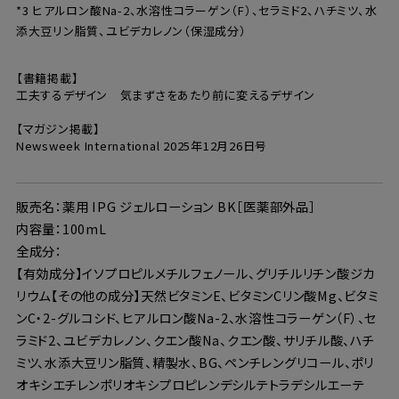
*3 ヒアルロン酸Na-2、水溶性コラーゲン（F）、セラミド2、ハチミツ、水
添大豆リン脂質、ユビデカレノン（保湿成分）
【書籍掲載】
工夫するデザイン 気まずさをあたり前に変えるデザイン
【マガジン掲載】
Newsweek International 2025年12月26日号
販売名：薬用 IPG ジェルローション BK［医薬部外品］
内容量：100mL
全成分：
【有効成分】イソプロピルメチルフェノール、グリチルリチン酸ジカ
リウム【その他の成分】天然ビタミンE、ビタミンCリン酸Mg、ビタミ
ンC・2-グルコシド、ヒアルロン酸Na-2、水溶性コラーゲン（F）、セ
ラミド2、ユビデカレノン、クエン酸Na、クエン酸、サリチル酸、ハチ
ミツ、水添大豆リン脂質、精製水、BG、ペンチレングリコール、ポリ
オキシエチレンポリオキシプロピレンデシルテトラデシルエーテ