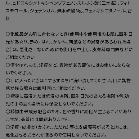
ル、ヒドロキシメトキシベンゾフェノンスルホン酸（三水塩）、フィト
ステロール、ジェランガム、無水硫酸Mg、フェノキシエタノール、香
料
〇化粧品がお肌に合わないとき（使用中や使用後のお肌に直射日
光があたり、赤み、はれ、かゆみ、刺激などの異常があらわれた場
合）は、悪化させないためにも使用を中止し、皮膚科専門医などに
ご相談ください。
〇傷やはれもの、湿疹など、異常がある部位にはお使いにならな
いでください。
〇目に入ったときはこすらず直ちに洗い流してください。目に異物
感が残る場合は眼科医にご相談ください。
〇極端に高温または低温の場所、直射日光のあたる場所や乳幼
児の手の届く場所には保管しないでください。
〇植物由来成分配合のため、色や香りに変化が生じることがあり
ますが、品質には問題ありません。
〇湿疹・皮膚炎（かぶれ、ただれ）等の皮膚障害があるときには、
悪化させるおそれがあるので使用しないでください。