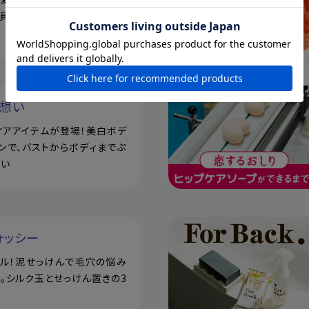
員登録で500ポイントプレゼ
い想い
ケアアイテムが登場！美白ボデ
ンで、バストからボディまでぷ
潤い
ォッシー
アル！泥せっけんで毛穴の悩み
。シルク玉とせっけん置きの3