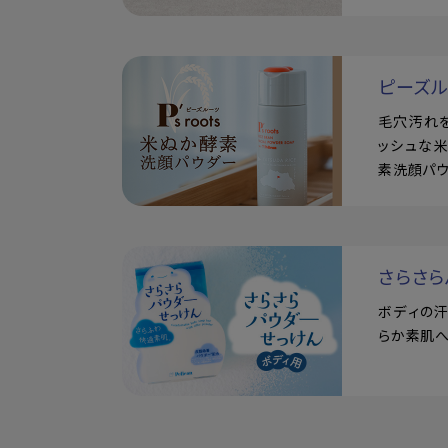
ピーズ
毛穴汚れ
ッシュな
素洗顔パ
さらさら
ボディの
らか素肌へ