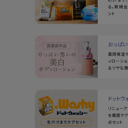
る。新規会
ント
おっぱ
薬用保湿
ィローショ
るツヤな
ドットウ
リニュー
を徹底ケア
点セット