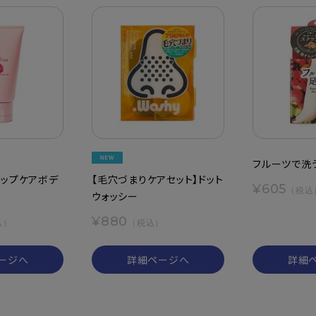
フルーツで洗
ヒップケアボデ
【毛穴づまりケアセット】ドット
¥605
（税込
ウォッシー
¥880
込）
（税込）
ージへ
詳細ページへ
詳細