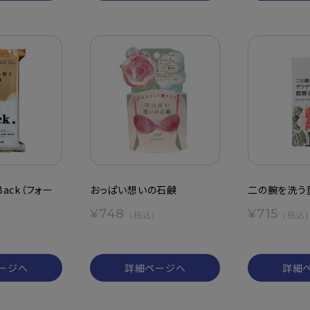
Back（フォー
おっぱい想いの石鹸
二の腕を洗う
¥748
¥715
（税込）
（税込
）
ージへ
詳細ページへ
詳細