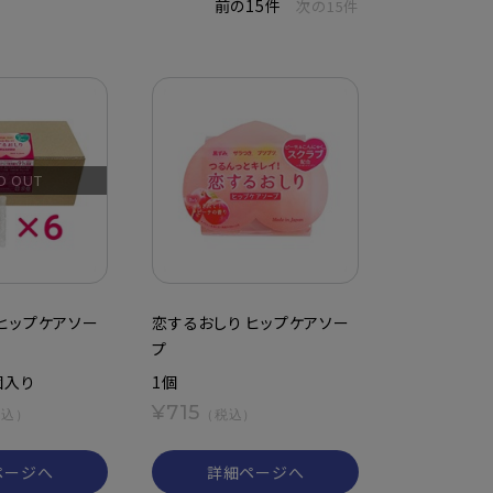
前の15件
次の15件
D OUT
ヒップケアソー
恋するおしり ヒップケアソー
プ
個入り
1個
¥715
税込）
（税込）
ページへ
詳細ページへ