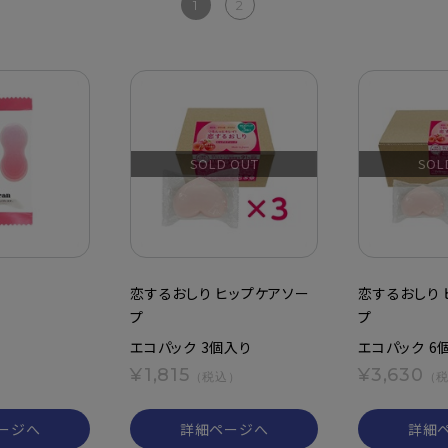
1
2
SOLD OUT
SOL
恋するおしり ヒップケアソー
恋するおしり 
プ
プ
エコパック 3個入り
エコパック 6
）
¥1,815
¥3,630
（税込）
（
ージへ
詳細ページへ
詳細