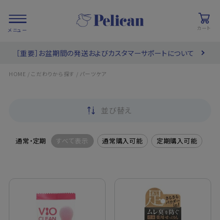
カート
［重要］お盆期間の発送およびカスタマーサポートについて
会員登録/
お気に入り
カート
ログイン
/
/
HOME
こだわりから探す
パーツケア
検索
並び替え
PRODUCTS
/ 商品を探す
通常・定期
すべて表示
通常購入可能
定期購入可能
COLLECTIONS
/ ブランド一覧