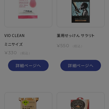
定期購入
お問い合わせ
VIO CLEAN
薬用せっけん サラリト
ペリカン石鹸について
ミニサイズ
¥550
（税込）
¥330
（税込）
ご利用案内
詳細ページへ
詳細ページへ
よくあるご質問
会員登録でお得
NEWS一覧
利用規約