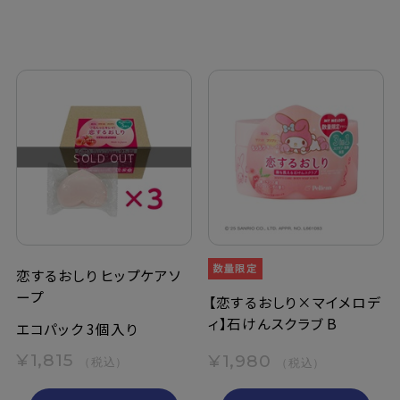
SOLD OUT
恋するおしり ヒップケアソ
ープ
【恋するおしり×マイメロデ
ィ】石けんスクラブ B
エコパック 3個入り
¥1,815
¥1,980
（税込）
（税込）