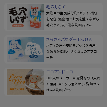
毛穴しらず
大注目の整肌成分「アゼライン酸」
を配合！濃密泡でお肌を整えながら
毛穴ケア、真っ黒な洗顔石けん
さらさらパウダーせっけん
ボディの汗や皮脂をさっぱり洗浄！
なめらか素肌へ導く、5つのアプロ
ーチ
エコアンドニコ
100人のユーザーの意見を取り入れ
て開発！メイクも落とせる、洗顔せっ
けん＆洗顔ブラシ