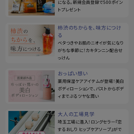
になる。新規会員登録で500ポイン
トプレゼント
柿渋のちからを、味方につけ
る
ベタつきやお肌のニオイが気になり
がちな季節に！カキタンニン配合せ
っけん
おっぱい想い
薬用保湿ケアアイテムが登場！美白
ボディローションで、バストからボデ
ィまでぷるツヤな潤い
大人の工場見学
埼玉工場に潜入！ロングセラー『恋
するおしり ヒップケアソープ』がで