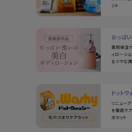
ント
おっぱ
薬用保湿
ィローショ
るツヤな
ドットウ
リニュー
を徹底ケア
点セット