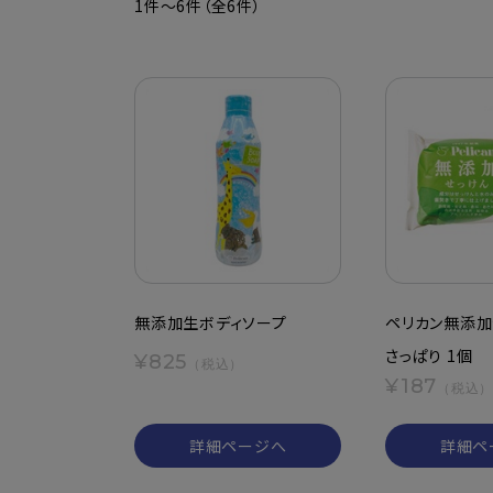
1件～6件（全6件）
無添加生ボディソープ
ペリカン無添加
さっぱり 1個
¥825
（税込）
¥187
（税込）
詳細ページへ
詳細ペ