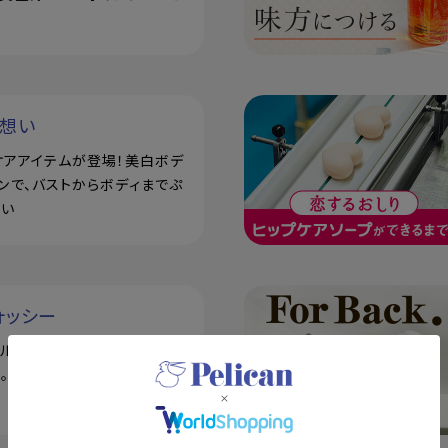
い想い
ケアアイテムが登場！美白ボデ
ンで、バストからボディまでぷ
潤い
ォッシー
アル！泥せっけんで毛穴の悩み
。シルク玉とせっけん置きの3