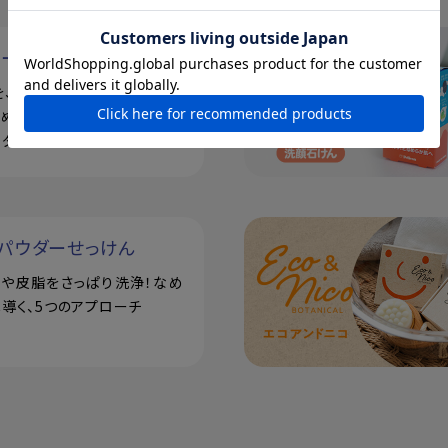
ルーツ
を、濃密ねばり泡が吸着！フレ
米ぬかをたっぷり配合した、酵
ウダー
パウダーせっけん
汗や皮脂をさっぱり洗浄！なめ
導く、5つのアプローチ