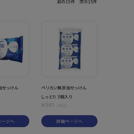
前の15件
次の15件
加せっけん
ペリカン無添加せっけん
しっとり 3個入り
¥561
）
（税込）
ページへ
詳細ページへ