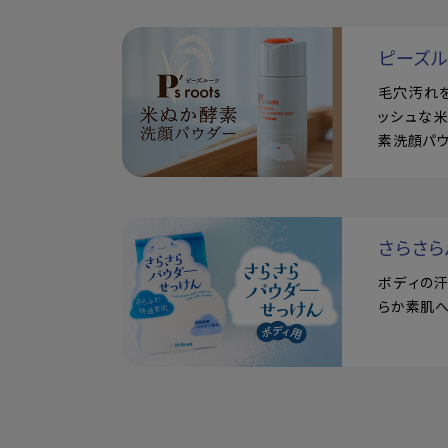
ピーズ
毛穴汚れ
ッシュな
素洗顔パ
さらさら
ボディの
らか素肌へ