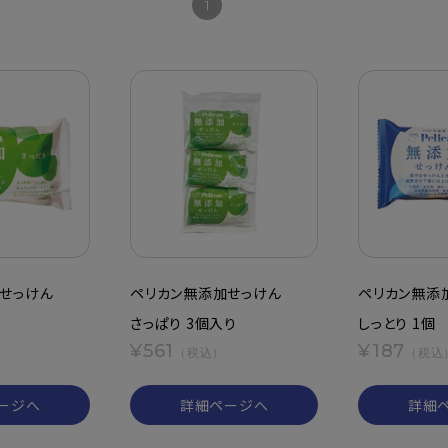
1
せっけん
ペリカン無添加せっけん
ペリカン無添
さっぱり 3個入り
しっとり 1個
¥561
¥187
（税込）
（税込
ージへ
詳細ページへ
詳細