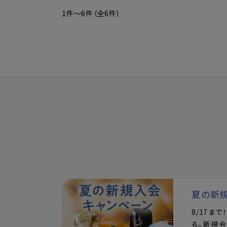
1件～6件（全6件）
夏の新
8/17ま
る。新規会