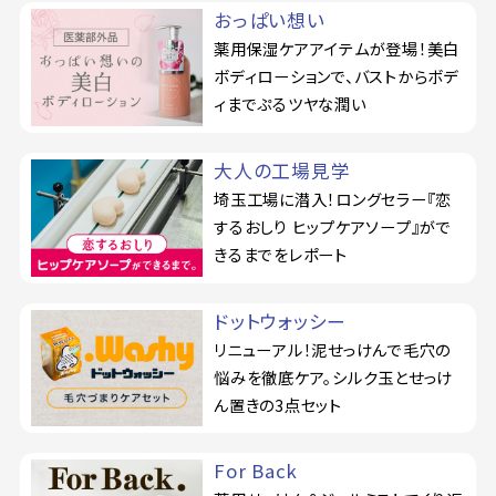
おっぱい想い
薬用保湿ケアアイテムが登場！美白
ボディローションで、バストからボデ
ィまでぷるツヤな潤い
大人の工場見学
埼玉工場に潜入！ロングセラー『恋
するおしり ヒップケアソープ』がで
きるまでをレポート
ドットウォッシー
リニューアル！泥せっけんで毛穴の
悩みを徹底ケア。シルク玉とせっけ
ん置きの3点セット
For Back