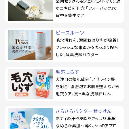
薬用せっけん＆ジェルミストでくり返
すニキビを予防！『フォーバック』で
背中を集中ケア
ピーズルーツ
毛穴汚れを、濃密ねばり泡が吸着！
フレッシュな米ぬかをたっぷり配合
した、酵素洗顔パウダー
毛穴しらず
大注目の整肌成分「アゼライン酸」
を配合！濃密泡でお肌を整えながら
毛穴ケア、真っ黒な洗顔石けん
さらさらパウダーせっけん
ボディの汗や皮脂をさっぱり洗浄！
なめらか素肌へ導く、5つのアプロ