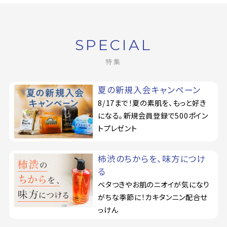
定期購入
SPECIAL
特集
お問い合わせ
ペリカン石鹸について
夏の新規入会キャンペーン
8/17まで！夏の素肌を、もっと好き
ご利用案内
になる。新規会員登録で500ポイン
トプレゼント
よくあるご質問
柿渋のちからを、味方につけ
会員登録でお得
る
ベタつきやお肌のニオイが気になり
NEWS一覧
がちな季節に！カキタンニン配合せ
っけん
利用規約