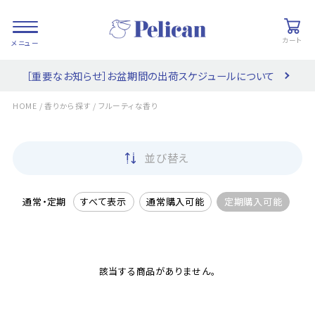
カート
［重要なお知らせ］お盆期間の出荷スケジュールについて
会員登録/
お気に入り
カート
ログイン
/
/
HOME
香りから探す
フルーティな香り
検索
並び替え
PRODUCTS
/ 商品を探す
通常・定期
すべて表示
通常購入可能
定期購入可能
COLLECTIONS
/ ブランド一覧
該当する商品がありません。