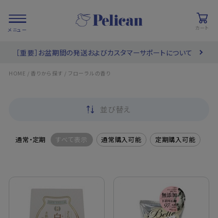
カート
［重要］お盆期間の発送およびカスタマーサポートについて
会員登録/
お気に入り
カート
ログイン
/
/
HOME
香りから探す
フローラルの香り
検索
並び替え
PRODUCTS
/ 商品を探す
通常・定期
すべて表示
通常購入可能
定期購入可能
COLLECTIONS
/ ブランド一覧