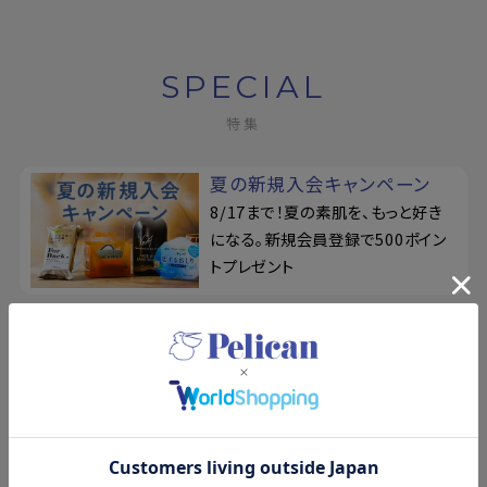
SPECIAL
特集
夏の新規入会キャンペーン
8/17まで！夏の素肌を、もっと好き
になる。新規会員登録で500ポイン
トプレゼント
柿渋のちからを、味方につけ
る
ベタつきやお肌のニオイが気になり
がちな季節に！カキタンニン配合せ
っけん