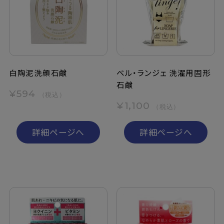
定期購入
お問い合わせ
白陶泥洗顔石鹸
ベル・ランジェ 洗濯用固形
石鹸
ペリカン石鹸について
¥594
（税込）
¥1,100
（税込）
ご利用案内
詳細ページへ
詳細ページへ
よくあるご質問
会員登録でお得
NEWS一覧
利用規約