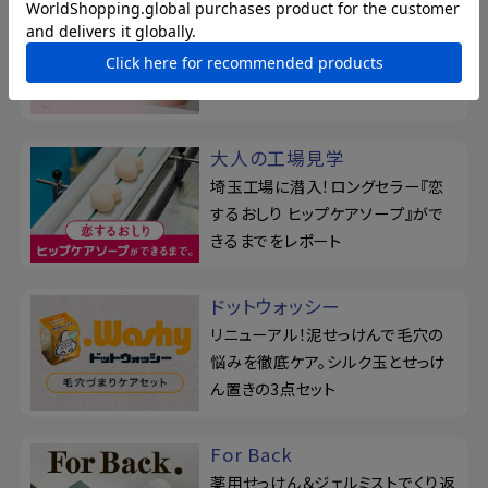
おっぱい想い
薬用保湿ケアアイテムが登場！美白
ボディローションで、バストからボデ
ィまでぷるツヤな潤い
大人の工場見学
埼玉工場に潜入！ロングセラー『恋
するおしり ヒップケアソープ』がで
きるまでをレポート
ドットウォッシー
リニューアル！泥せっけんで毛穴の
悩みを徹底ケア。シルク玉とせっけ
ん置きの3点セット
For Back
薬用せっけん＆ジェルミストでくり返