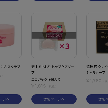
SOLD OUT
石けんスクラブ
恋するおしり ヒップケアソー
泥炭石 クレイ
プ
シャルソープ
込）
エコパック 3個入り
¥1,760
（税
¥1,815
（税込）
ージへ
詳細ページへ
詳細