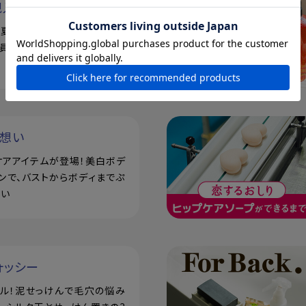
規入会キャンペーン
で！夏の素肌を、もっと好きにな
員登録で500ポイントプレゼ
い想い
ケアアイテムが登場！美白ボデ
ンで、バストからボディまでぷ
潤い
ォッシー
アル！泥せっけんで毛穴の悩み