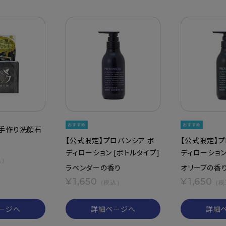
手作り洗顔石
【公式限定】プロバンシア ボ
【公式限定】プ
ディローション [ボトルタイプ]
ディローション
込）
ラベンダーの香り
オリーブの香
¥1,650
¥1,650
（税込）
（税
ージへ
詳細ページへ
詳細