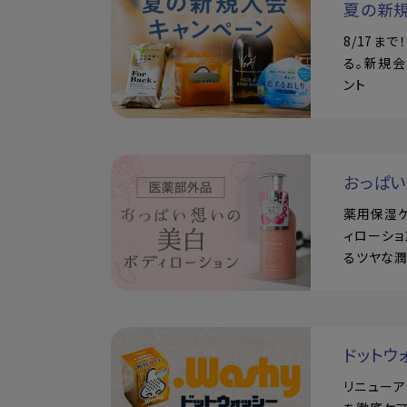
夏の新
8/17ま
る。新規会
ント
おっぱ
薬用保湿
ィローショ
るツヤな
ドットウ
リニュー