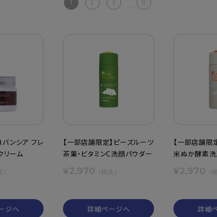
1
2
3
8
...
ロバンシア フレ
【一部店舗限定】ピーズルーツ
【一部店舗限
クリーム
茶葉・ビタミンC洗顔パウダー
米ぬか酵素洗
¥2,970
¥2,970
込）
（税込）
（
ージへ
詳細ページへ
詳細