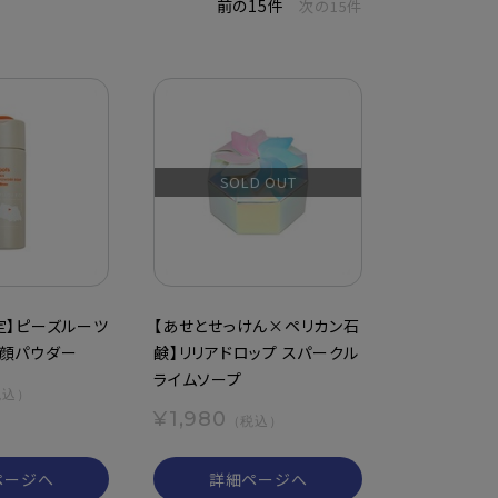
前の15件
次の15件
SOLD OUT
定】ピーズルーツ
【あせとせっけん×ペリカン石
顔パウダー
鹸】リリアドロップ スパークル
ライムソープ
税込）
¥1,980
（税込）
ページへ
詳細ページへ