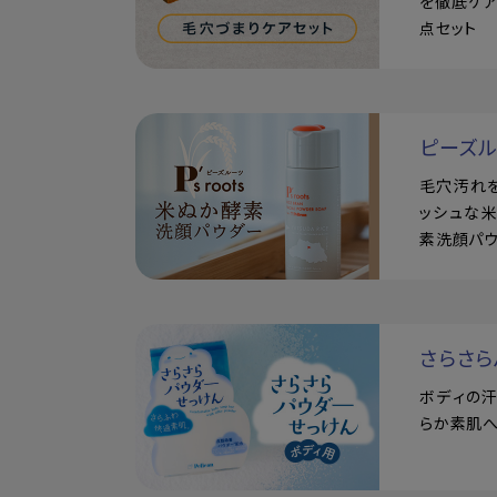
を徹底ケア
点セット
ピーズ
毛穴汚れ
ッシュな
素洗顔パ
さらさら
ボディの
らか素肌へ