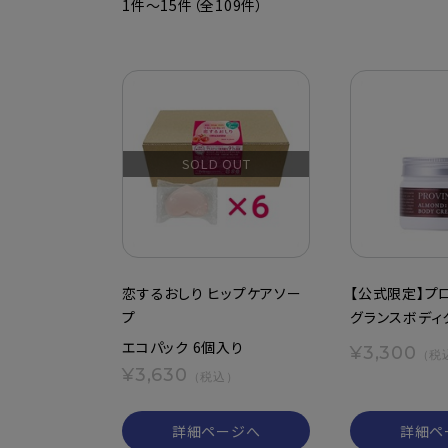
1件～15件（全109件）
SOLD OUT
恋するおしり ヒップケアソー
【公式限定】プ
プ
グランスボディ
エコパック 6個入り
¥3,300
（税
¥3,630
（税込）
詳細ページへ
詳細ペ