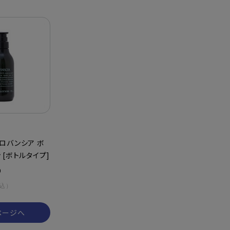
ロバンシア ボ
 [ボトルタイプ]
り
込）
ページへ