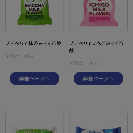
定期購入
お問い合わせ
プチベリィ 抹茶みるく石鹸
プチベリィ いちごみるく石
鹸
ペリカン石鹸について
¥165
（税込）
¥165
（税込）
ご利用案内
詳細ページへ
詳細ページへ
よくあるご質問
会員登録でお得
NEWS一覧
利用規約