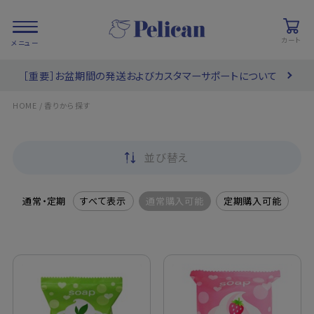
カート
［重要］お盆期間の発送およびカスタマーサポートについて
会員登録/
お気に入り
カート
ログイン
/
HOME
香りから探す
検索
並び替え
PRODUCTS
/ 商品を探す
通常・定期
すべて表示
通常購入可能
定期購入可能
COLLECTIONS
/ ブランド一覧