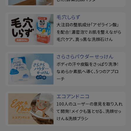
毛穴しらず
大注目の整肌成分「アゼライン酸」
を配合！濃密泡でお肌を整えながら
毛穴ケア、真っ黒な洗顔石けん
さらさらパウダーせっけん
ボディの汗や皮脂をさっぱり洗浄！
なめらか素肌へ導く、5つのアプロ
ーチ
エコアンドニコ
100人のユーザーの意見を取り入れ
て開発！メイクも落とせる、洗顔せっ
けん＆洗顔ブラシ