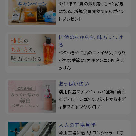
8/17まで！夏の素肌を、もっと好き
になる。新規会員登録で500ポイン
トプレゼント
柿渋のちからを、味方につけ
る
ベタつきやお肌のニオイが気になり
がちな季節に！カキタンニン配合せ
っけん
おっぱい想い
薬用保湿ケアアイテムが登場！美白
ボディローションで、バストからボデ
ィまでぷるツヤな潤い
大人の工場見学
埼玉工場に潜入！ロングセラー『恋