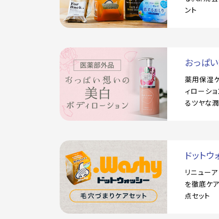
ント
おっぱ
薬用保湿
ィローショ
るツヤな
ドットウ
リニュー
を徹底ケア
点セット