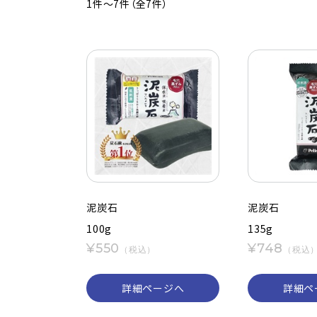
1件～7件（全7件）
泥炭石
泥炭石
100g
135g
¥550
¥748
（税込）
（税込
詳細ページへ
詳細ペ