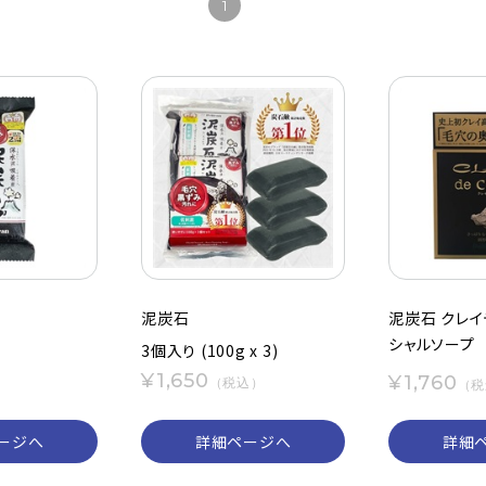
1
泥炭石
泥炭石 クレイ
シャルソープ
3個入り (100g x 3)
¥1,650
¥1,760
）
（税込）
（税
ージへ
詳細ページへ
詳細