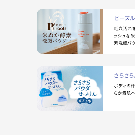
ピーズ
毛穴汚れ
ッシュな
素洗顔パ
さらさら
ボディの
らか素肌へ