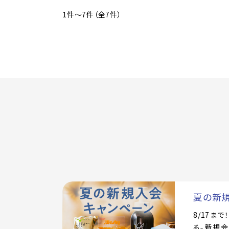
1件～7件（全7件）
夏の新
8/17ま
る。新規会