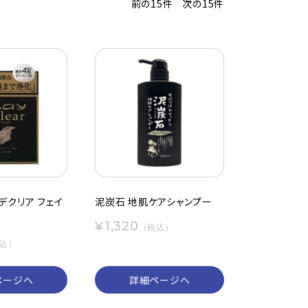
前の15件
次の15件
デクリア フェイ
泥炭石 地肌ケアシャンプー
¥1,320
（税込）
込）
ページへ
詳細ページへ