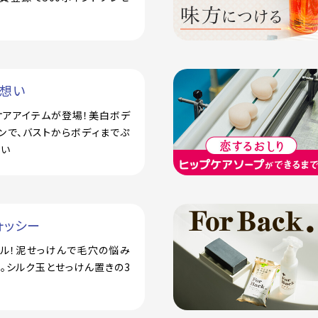
い想い
ケアアイテムが登場！美白ボデ
ンで、バストからボディまでぷ
潤い
ォッシー
アル！泥せっけんで毛穴の悩み
。シルク玉とせっけん置きの3