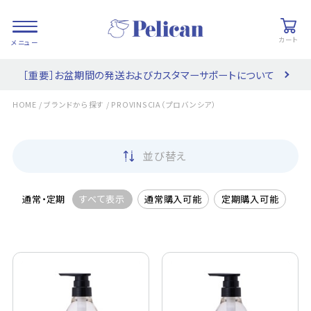
カート
［重要］お盆期間の発送およびカスタマーサポートについて
会員登録/
お気に入り
カート
ログイン
/
/
HOME
ブランドから探す
PROVINSCIA（プロバンシア）
検索
並び替え
PRODUCTS
/ 商品を探す
通常・定期
すべて表示
通常購入可能
定期購入可能
COLLECTIONS
/ ブランド一覧