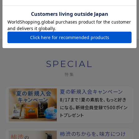
SPECIAL
特集
夏の新規入会キャンペーン
8/17まで！夏の素肌を、もっと好き
になる。新規会員登録で500ポイン
トプレゼント
柿渋のちからを、味方につけ