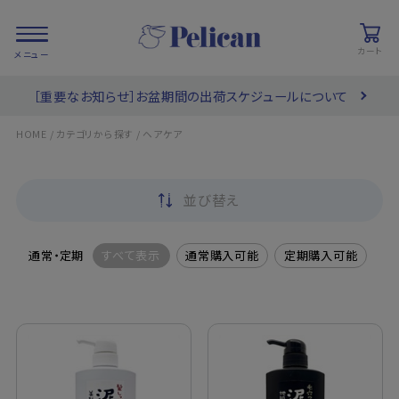
カート
［重要なお知らせ］お盆期間の出荷スケジュールについて
会員登録/
お気に入り
カート
ログイン
/
/
HOME
カテゴリから探す
ヘアケア
検索
並び替え
PRODUCTS
/ 商品を探す
通常・定期
すべて表示
通常購入可能
定期購入可能
COLLECTIONS
/ ブランド一覧