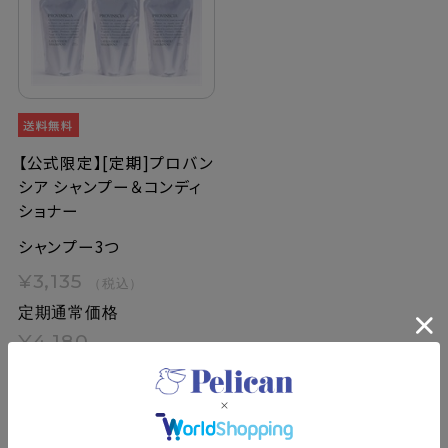
【公式限定】[定期]プロバン
シア シャンプー＆コンディ
ショナー
シャンプー3つ
¥3,135
（税込）
定期通常価格
¥4,180
詳細ページへ