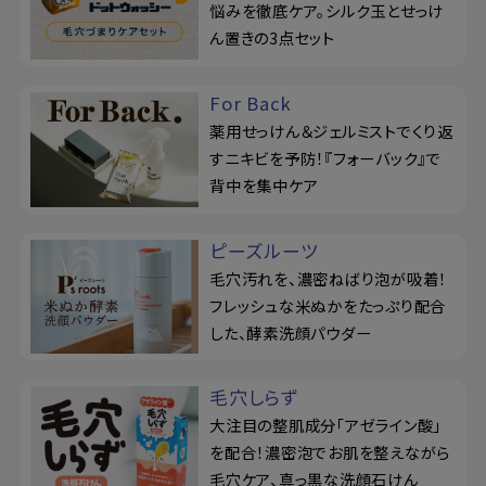
悩みを徹底ケア。シルク玉とせっけ
ん置きの3点セット
For Back
薬用せっけん＆ジェルミストでくり返
すニキビを予防！『フォーバック』で
背中を集中ケア
ピーズルーツ
毛穴汚れを、濃密ねばり泡が吸着！
フレッシュな米ぬかをたっぷり配合
した、酵素洗顔パウダー
毛穴しらず
大注目の整肌成分「アゼライン酸」
を配合！濃密泡でお肌を整えながら
毛穴ケア、真っ黒な洗顔石けん