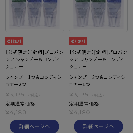
定期購入
お問い合わせ
ペリカン石鹸について
【公式限定】[定期]プロバン
【公式限定】[定期]プロバン
シア シャンプー＆コンディ
シア シャンプー＆コンディ
ショナー
ショナー
ご利用案内
シャンプー1つ＆コンディシ
シャンプー2つ＆コンディシ
よくあるご質問
ョナー2つ
ョナー1つ
¥3,135
¥3,135
（税込）
（税込）
会員登録でお得
定期通常価格
定期通常価格
NEWS一覧
¥4,180
¥4,180
詳細ページへ
詳細ページへ
利用規約