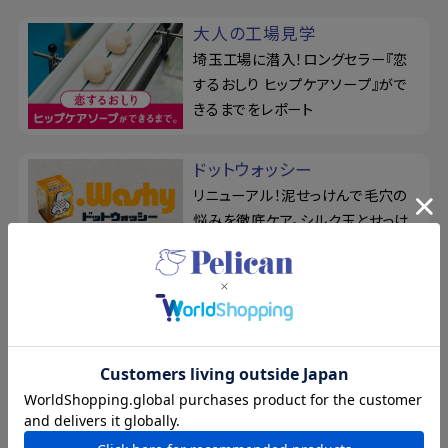
大人の工場見学
埼玉工場に潜入！ロングセラー『恋
するおしり ヒップケアソープ』がで
きるまでをレポート
ドットウォッシー
リニューアル！泥せっけんで毛穴の
悩みを徹底ケア。シルク玉とせっけ
ん置きの3点セット
For Back
薬用せっけん＆ジェルミストでくり返
すニキビを予防！『フォーバック』で
背中を集中ケア
ピーズルーツ