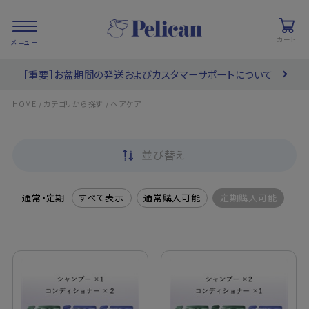
カート
［重要］お盆期間の発送およびカスタマーサポートについて
会員登録/
お気に入り
カート
ログイン
/
/
HOME
カテゴリから探す
ヘアケア
検索
並び替え
PRODUCTS
/ 商品を探す
通常・定期
すべて表示
通常購入可能
定期購入可能
COLLECTIONS
/ ブランド一覧