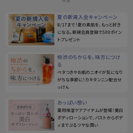
特集
夏の新規入会キャンペーン
8/17まで！夏の素肌を、もっと好き
になる。新規会員登録で500ポイン
トプレゼント
柿渋のちからを、味方につけ
る
ベタつきやお肌のニオイが気になり
がちな季節に！カキタンニン配合せ
っけん
おっぱい想い
薬用保湿ケアアイテムが登場！美白
ボディローションで、バストからボデ
ィまでぷるツヤな潤い