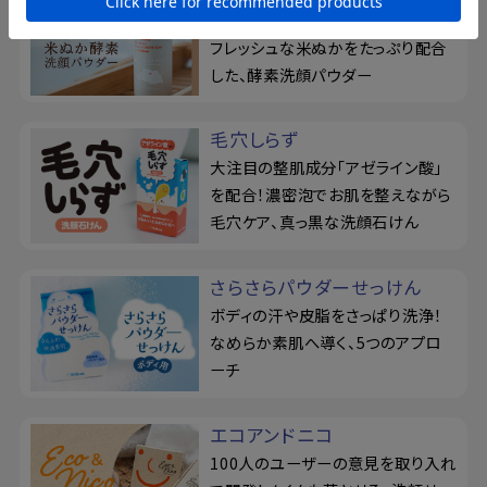
毛穴汚れを、濃密ねばり泡が吸着！
フレッシュな米ぬかをたっぷり配合
した、酵素洗顔パウダー
毛穴しらず
大注目の整肌成分「アゼライン酸」
を配合！濃密泡でお肌を整えながら
毛穴ケア、真っ黒な洗顔石けん
さらさらパウダーせっけん
ボディの汗や皮脂をさっぱり洗浄！
なめらか素肌へ導く、5つのアプロ
ーチ
エコアンドニコ
100人のユーザーの意見を取り入れ