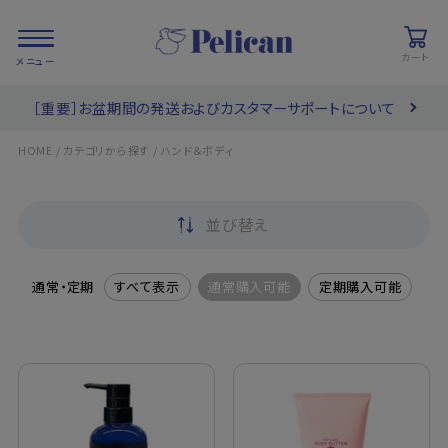
カート
［重要］お盆期間の発送およびカスタマーサポートについて
会員登録/
お気に入り
カート
ログイン
/
/
HOME
カテゴリから探す
ハンド＆ボディ
検索
並び替え
PRODUCTS
/ 商品を探す
通常・定期
すべて表示
通常購入可能
定期購入可能
COLLECTIONS
/ ブランド一覧