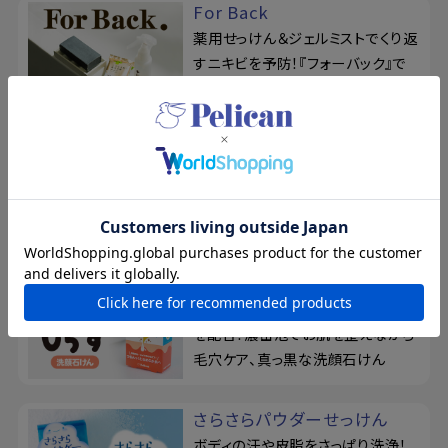
For Back
薬用せっけん＆ジェルミストでくり返
すニキビを予防！『フォーバック』で
背中を集中ケア
ピーズルーツ
毛穴汚れを、濃密ねばり泡が吸着！
フレッシュな米ぬかをたっぷり配合
した、酵素洗顔パウダー
毛穴しらず
大注目の整肌成分「アゼライン酸」
を配合！濃密泡でお肌を整えながら
毛穴ケア、真っ黒な洗顔石けん
さらさらパウダーせっけん
ボディの汗や皮脂をさっぱり洗浄！