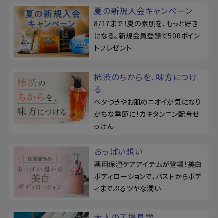
夏の新規入会キャンペーン
8/17まで！夏の素肌を、もっと好き
になる。新規会員登録で500ポイン
トプレゼント
柿渋のちからを、味方につけ
る
ベタつきやお肌のニオイが気になり
がちな季節に！カキタンニン配合せ
っけん
おっぱい想い
薬用保湿ケアアイテムが登場！美白
ボディローションで、バストからボデ
ィまでぷるツヤな潤い
大人の工場見学