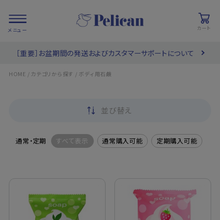
カート
［重要］お盆期間の発送およびカスタマーサポートについて
会員登録/
お気に入り
カート
ログイン
/
/
HOME
カテゴリから探す
ボディ用石鹸
検索
並び替え
PRODUCTS
/ 商品を探す
通常・定期
すべて表示
通常購入可能
定期購入可能
COLLECTIONS
/ ブランド一覧