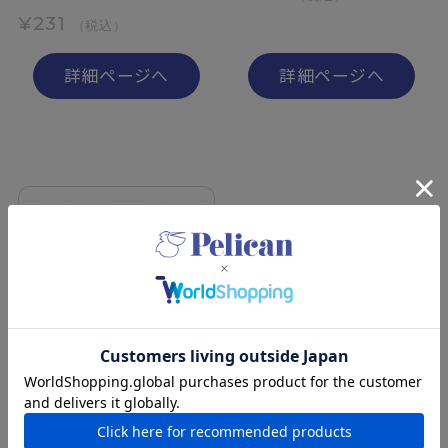
¥231
（税込）
詳細ページへ
詳細ページへ
ペリカン自然派石けん はと
麦