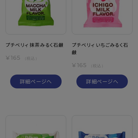
定期購入
お問い合わせ
プチベリィ 抹茶みるく石鹸
プチベリィ いちごみるく石
鹸
ペリカン石鹸について
¥165
（税込）
¥165
（税込）
ご利用案内
詳細ページへ
詳細ページへ
よくあるご質問
会員登録でお得
NEWS一覧
利用規約