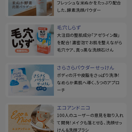
フレッシュな米ぬかをたっぷり配合
した、酵素洗顔パウダー
毛穴しらず
大注目の整肌成分「アゼライン酸」
を配合！濃密泡でお肌を整えながら
毛穴ケア、真っ黒な洗顔石けん
さらさらパウダーせっけん
ボディの汗や皮脂をさっぱり洗浄！
なめらか素肌へ導く、5つのアプロ
ーチ
エコアンドニコ
100人のユーザーの意見を取り入れ
て開発！メイクも落とせる、洗顔せっ
けん＆洗顔ブラシ