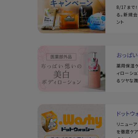
8/17ま
る。新規会
ント
おっぱ
薬用保湿
ィローショ
るツヤな
ドットウ
リニュー
を徹底ケア