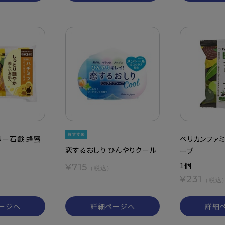
リー石鹸 蜂蜜
ペリカンファミ
恋するおしり ひんやりクール
ーブ
1個
¥715
）
（税込）
¥231
（税込
ージへ
詳細ページへ
詳細