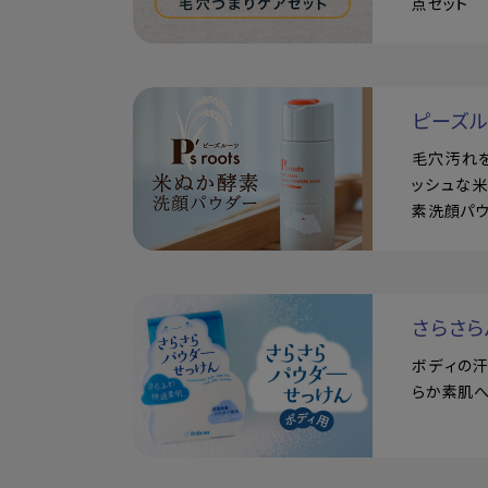
点セット
ピーズ
毛穴汚れ
ッシュな
素洗顔パ
さらさら
ボディの
らか素肌へ