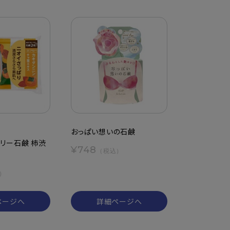
おっぱい想いの石鹸
リー石鹸 柿渋
¥748
（税込）
）
ページへ
詳細ページへ