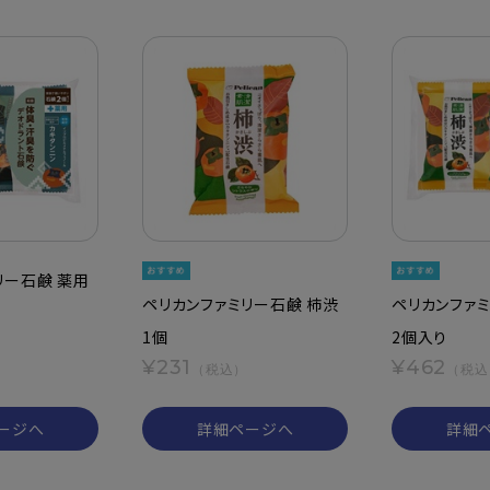
リー石鹸 薬用
ペリカンファミリー石鹸 柿渋
ペリカンファミ
1個
2個入り
¥231
¥462
（税込）
（税込
）
ージへ
詳細ページへ
詳細