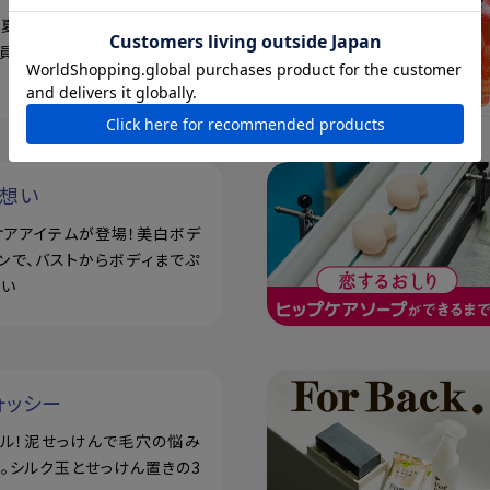
で！夏の素肌を、もっと好きにな
員登録で500ポイントプレゼ
い想い
ケアアイテムが登場！美白ボデ
ンで、バストからボディまでぷ
潤い
ォッシー
アル！泥せっけんで毛穴の悩み
。シルク玉とせっけん置きの3