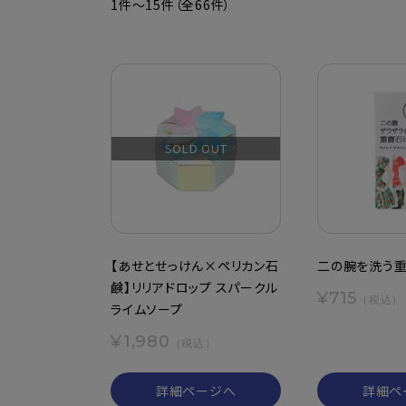
1件～15件（全66件）
SOLD OUT
【あせとせっけん×ペリカン石
二の腕を洗う
鹸】リリアドロップ スパークル
¥715
（税込）
ライムソープ
¥1,980
（税込）
詳細ページへ
詳細ペ