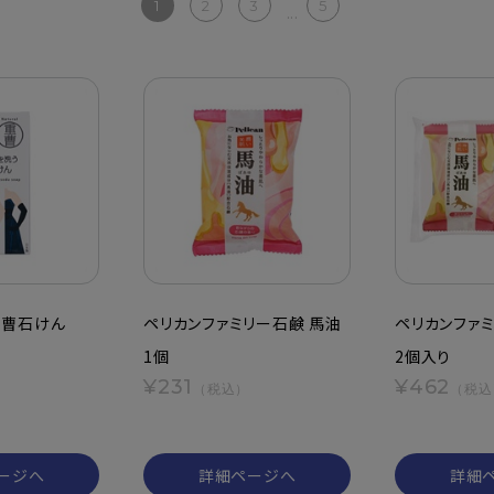
1
2
3
5
...
重曹石けん
ペリカンファミリー石鹸 馬油
ペリカンファミ
1個
2個入り
¥231
¥462
（税込）
（税込
ージへ
詳細ページへ
詳細