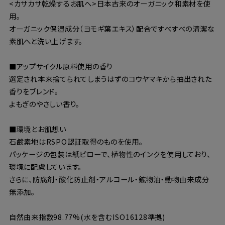
<カサカサ乾燥するお肌へ>日本古来のオーガニック和素材を使
用。
オーガニック保湿成分（ヨモギ葉エキス）配合ですべすべの清潔な
素肌へと洗い上げます。
■アップサイクル原料使用の香り
選定され本来捨てられてしまうはずのコウヤマキから抽出された
香りをブレンド。
よもぎのやさしい香り。
■環境とお肌想い
石鹸素地はRSPO認証取得のものを使用。
パッケージの包装は紙ピローで、植物性のインクを使用しており、
環境に配慮しています。
さらに、防腐剤・酸化防止剤・アルコール・鉱物油・動物由来成分
無添加。
自然由来指数98.77%(水を含むISO16128準拠)