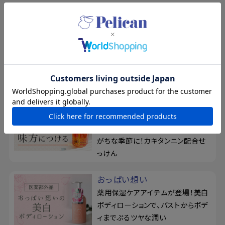
特集
夏の新規入会キャンペーン
8/17まで！夏の素肌を、もっと好き
になる。新規会員登録で500ポイン
トプレゼント
柿渋のちからを、味方につけ
る
ベタつきやお肌のニオイが気になり
がちな季節に！カキタンニン配合せ
っけん
おっぱい想い
薬用保湿ケアアイテムが登場！美白
ボディローションで、バストからボデ
ィまでぷるツヤな潤い