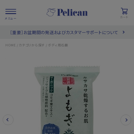
カート
［重要］お盆期間の発送およびカスタマーサポートについて
会員登録/
お気に入り
カート
ログイン
/
/
HOME
カテゴリから探す
ボディ用石鹸
検索
PRODUCTS
/ 商品を探す
COLLECTIONS
/ ブランド一覧