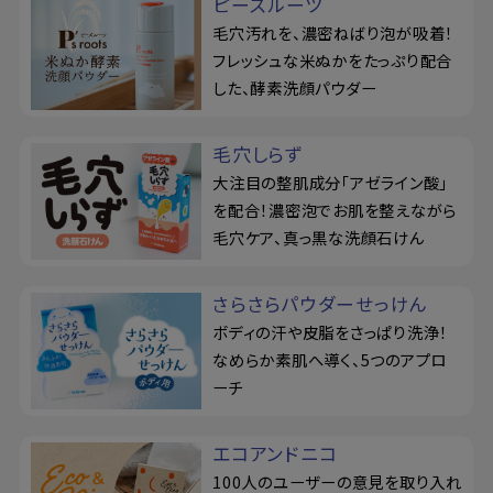
ピーズルーツ
毛穴汚れを、濃密ねばり泡が吸着！
フレッシュな米ぬかをたっぷり配合
した、酵素洗顔パウダー
毛穴しらず
大注目の整肌成分「アゼライン酸」
を配合！濃密泡でお肌を整えながら
毛穴ケア、真っ黒な洗顔石けん
さらさらパウダーせっけん
ボディの汗や皮脂をさっぱり洗浄！
なめらか素肌へ導く、5つのアプロ
ーチ
エコアンドニコ
100人のユーザーの意見を取り入れ