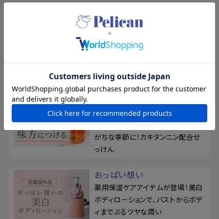
特集
夏の新規入会キャンペーン
8/17まで！夏の素肌を、もっと好き
になる。新規会員登録で500ポイン
トプレゼント
柿渋のちからを、味方につけ
る
ベタつきやお肌のニオイが気になり
がちな季節に！カキタンニン配合せ
っけん
おっぱい想い
薬用保湿ケアアイテムが登場！美白
ボディローションで、バストからボデ
ィまでぷるツヤな潤い