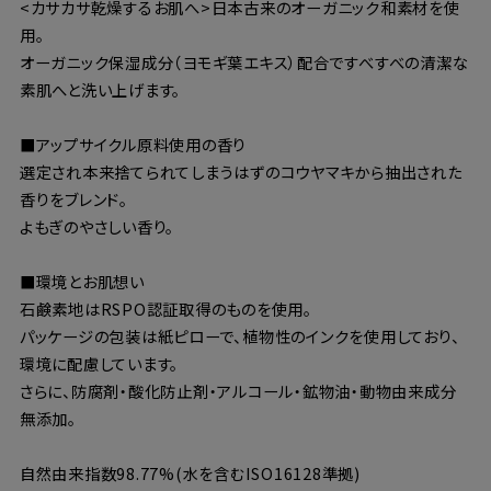
<カサカサ乾燥するお肌へ>日本古来のオーガニック和素材を使
用。
オーガニック保湿成分（ヨモギ葉エキス）配合ですべすべの清潔な
素肌へと洗い上げます。
■アップサイクル原料使用の香り
選定され本来捨てられてしまうはずのコウヤマキから抽出された
香りをブレンド。
よもぎのやさしい香り。
■環境とお肌想い
石鹸素地はRSPO認証取得のものを使用。
パッケージの包装は紙ピローで、植物性のインクを使用しており、
環境に配慮しています。
さらに、防腐剤・酸化防止剤・アルコール・鉱物油・動物由来成分
無添加。
自然由来指数98.77%(水を含むISO16128準拠)