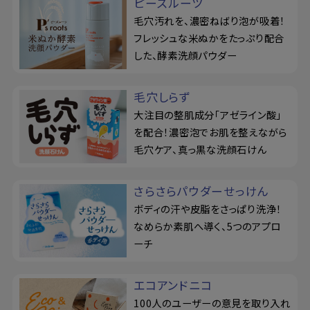
ピーズルーツ
毛穴汚れを、濃密ねばり泡が吸着！
フレッシュな米ぬかをたっぷり配合
した、酵素洗顔パウダー
毛穴しらず
大注目の整肌成分「アゼライン酸」
を配合！濃密泡でお肌を整えながら
毛穴ケア、真っ黒な洗顔石けん
さらさらパウダーせっけん
ボディの汗や皮脂をさっぱり洗浄！
なめらか素肌へ導く、5つのアプロ
ーチ
エコアンドニコ
100人のユーザーの意見を取り入れ