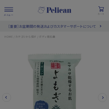
カート
［重要］お盆期間の発送およびカスタマーサポートについて
会員登録/
お気に入り
カート
ログイン
/
/
HOME
カテゴリから探す
ボディ用石鹸
検索
PRODUCTS
/ 商品を探す
COLLECTIONS
/ ブランド一覧