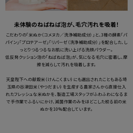
未体験のねばねば泡が、毛穴汚れを吸着！
こだわりの「米ぬか（コメヌカ／洗浄補助成分）」と、3種の酵素「パ
パイン」「プロテアーゼ」「リパーゼ（洗浄補助成分）」を配合した、し
っとりつるつるなお肌に洗い上げる洗顔パウダー。
低反発クッション泡の「ねばねば泡」が、気になる毛穴に密着し、摩
擦を減らして汚れを吸着します。
天皇陛下への献穀米（けんこくまい）にも選出されたこともある埼
玉県の谷津田米（やつだまい）を生産する農家さんから直接仕入
れたフレッシュな米ぬかを、製造工場スタッフがふわふわになるま
で手作業でふるいにかけ、減菌作業のみをほどこした絞る前の米
ぬかを10%配合しています。