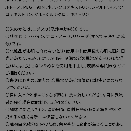
ルトース、PEG－90M、水、シクロデキストリン、ジマルトシルシク
ロデキストリン、マルトシルシクロデキストリン
〇米ぬかとは、コメヌカ（洗浄補助成分）です。
〇酵素とは、パパイン、プロテアーゼ、リパーゼ（すべて洗浄補助成
分）です。
〇化粧品がお肌に合わないとき（使用中や使用後のお肌に直射日
光があたり、赤み、はれ、かゆみ、刺激などの異常があらわれた場
合）は、悪化させないためにも使用を中止し、皮膚科専門医などに
ご相談ください。
〇傷やはれもの、湿疹など、異常がある部位にはお使いにならな
いでください。
〇目に入ったときはこすらず直ちに洗い流してください。目に異物
感が残る場合は眼科医にご相談ください。
〇極端に高温または低温の場所、直射日光のあたる場所や乳幼
児の手の届く場所には保管しないでください。
〇植物由来成分配合のため、色や香りに変化が生じることがあり