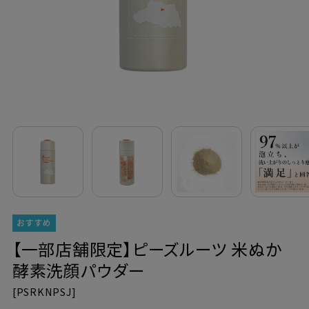
定期購入
お問い合わせ
ペリカン石鹸について
ご利用案内
よくあるご質問
会員登録でお得
【一部店舗限定】ピーズルーツ 米ぬか
NEWS一覧
酵素洗顔パウダー
[
PSRKNPSJ]
利用規約