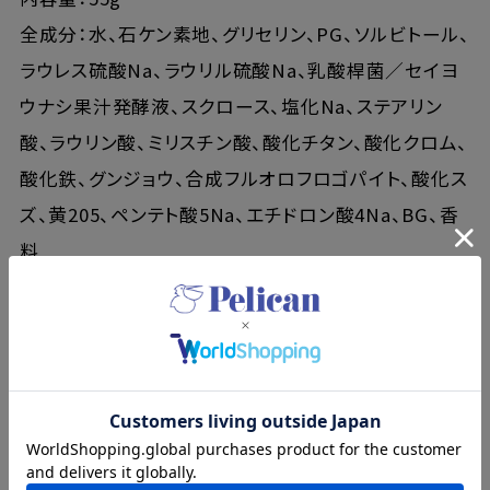
全成分：水、石ケン素地、グリセリン、PG、ソルビトール、
ラウレス硫酸Na、ラウリル硫酸Na、乳酸桿菌／セイヨ
ウナシ果汁発酵液、スクロース、塩化Na、ステアリン
酸、ラウリン酸、ミリスチン酸、酸化チタン、酸化クロム、
酸化鉄、グンジョウ、合成フルオロフロゴパイト、酸化ス
ズ、黄205、ペンテト酸5Na、エチドロン酸4Na、BG、香
料
販売名：タルトサボン レモン
内容量：58g
全成分：水、石ケン素地、グリセリン、PG、ソルビトール、
ラウレス硫酸Na、ラウリル硫酸Na、レモン果実エキス、
スクロース、塩化Na、ステアリン酸、ラウリン酸、ミリス