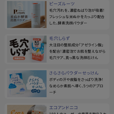
ピーズルーツ
毛穴汚れを、濃密ねばり泡が吸着！
フレッシュな米ぬかをたっぷり配合
した、酵素洗顔パウダー
毛穴しらず
大注目の整肌成分「アゼライン酸」
を配合！濃密泡でお肌を整えながら
毛穴ケア、真っ黒な洗顔石けん
さらさらパウダーせっけん
ボディの汗や皮脂をさっぱり洗浄！
なめらか素肌へ導く、5つのアプロ
ーチ
エコアンドニコ
100人のユーザーの意見を取り入れ