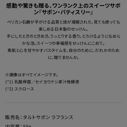
感動や驚きも贈る、ワンランク上のスイーツサボ
ン『サボン・パティスリー』
ペリカン石鹸が手がける品質と技が凝縮された、見ても使っても
楽しめる日本製のせっけん。
手にしたときのときめき。うっとりする香り。とろけるようになめら
かな泡。スイーツの幸福感をせっけんにこめて。
素肌と心を甘やかすバスタイムを、自分のために、だれかのため
に、贈りませんか。
※画像はすべてイメージです。
(*1) 乳酸桿菌／セイヨウナシ果汁発酵液
(*2) スクロース
販売名：タルトサボン ラフランス
内容量：55g