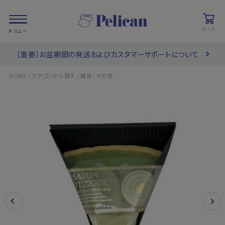
カート
［重要］お盆期間の発送およびカスタマーサポートについて
会員登録/
お気に入り
カート
ログイン
/
/
HOME
カテゴリから探す
雑貨・その他
検索
PRODUCTS
/ 商品を探す
COLLECTIONS
/ ブランド一覧