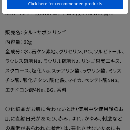
チン酸、酸化チタン、酸化鉄、グンジョウ、黄205、赤
504、ペンテト酸5Na、エチドロン酸4Na、BG、香料
販売名：タルトサボン リンゴ
内容量：62g
全成分：水、石ケン素地、グリセリン、PG、ソルビトール、
ラウレス硫酸Na、ラウリル硫酸Na、リンゴ果実エキス、
スクロース、塩化Na、ステアリン酸、ラウリン酸、ミリス
チン酸、酸化チタン、酸化鉄、マイカ、ペンテト酸5Na、
エチドロン酸4Na、BG、香料
〇化粧品がお肌に合わないとき（使用中や使用後のお
肌に直射日光があたり、赤み、はれ、かゆみ、刺激など
の異常があらわれた場合）は、悪化させないためにも