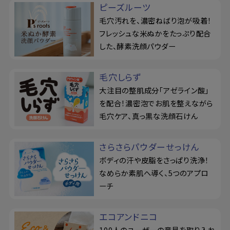
ピーズルーツ
毛穴汚れを、濃密ねばり泡が吸着！
フレッシュな米ぬかをたっぷり配合
した、酵素洗顔パウダー
毛穴しらず
大注目の整肌成分「アゼライン酸」
を配合！濃密泡でお肌を整えながら
毛穴ケア、真っ黒な洗顔石けん
さらさらパウダーせっけん
ボディの汗や皮脂をさっぱり洗浄！
なめらか素肌へ導く、5つのアプロ
ーチ
エコアンドニコ
100人のユーザーの意見を取り入れ