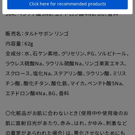
チン酸、酸化チタン、酸化鉄、グンジョウ、黄205、赤
504、ペンテト酸5Na、エチドロン酸4Na、BG、香料
販売名：タルトサボン リンゴ
内容量：62g
全成分：水、石ケン素地、グリセリン、PG、ソルビトール、
ラウレス硫酸Na、ラウリル硫酸Na、リンゴ果実エキス、
スクロース、塩化Na、ステアリン酸、ラウリン酸、ミリス
チン酸、酸化チタン、酸化鉄、マイカ、ペンテト酸5Na、
エチドロン酸4Na、BG、香料
〇化粧品がお肌に合わないとき（使用中や使用後のお
肌に直射日光があたり、赤み、はれ、かゆみ、刺激など
の異常があらわれた場合）は、悪化させないためにも