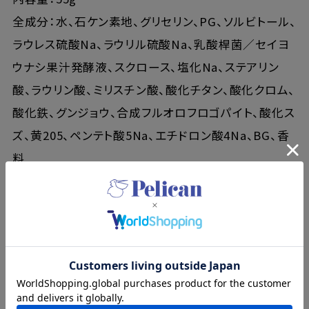
全成分：水、石ケン素地、グリセリン、PG、ソルビトール、
ラウレス硫酸Na、ラウリル硫酸Na、乳酸桿菌／セイヨ
ウナシ果汁発酵液、スクロース、塩化Na、ステアリン
酸、ラウリン酸、ミリスチン酸、酸化チタン、酸化クロム、
酸化鉄、グンジョウ、合成フルオロフロゴパイト、酸化ス
ズ、黄205、ペンテト酸5Na、エチドロン酸4Na、BG、香
料
販売名：タルトサボン レモン
内容量：58g
全成分：水、石ケン素地、グリセリン、PG、ソルビトール、
ラウレス硫酸Na、ラウリル硫酸Na、レモン果実エキス、
スクロース、塩化Na、ステアリン酸、ラウリン酸、ミリス