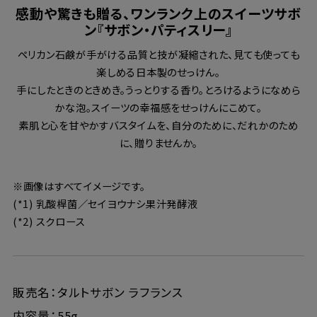
感動や驚きも贈る、ワンランク上のスイーツサボ
ン『サボン・パティスリー』
ペリカン石鹸が手がける品質と技が凝縮された、見ても使っても
楽しめる日本製のせっけん。
手にしたときのときめき。うっとりする香り。とろけるようになめら
かな泡。スイーツの幸福感をせっけんにこめて。
素肌と心を甘やかすバスタイムを、自分のために、だれかのため
に、贈りませんか。
※画像はすべてイメージです。
(*1) 乳酸桿菌／セイヨウナシ果汁発酵液
(*2) スクロース
販売名：タルトサボン ラフランス
内容量：55g