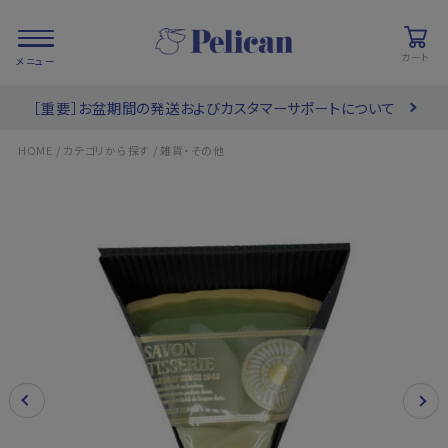
カート
［重要］お盆期間の発送およびカスタマーサポートについて
会員登録/
お気に入り
カート
ログイン
/
/
HOME
カテゴリから探す
雑貨・その他
検索
PRODUCTS
/ 商品を探す
COLLECTIONS
/ ブランド一覧