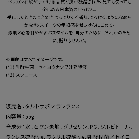
ペリカン石鹸が手がける品質と技が凝縮された、見ても使っても
楽しめる日本製のせっけん。
手にしたときのときめき。うっとりする香り。とろけるようになめら
かな泡。スイーツの幸福感をせっけんにこめて。
素肌と心を甘やかすバスタイムを、自分のために、だれかのため
に、贈りませんか。
※画像はすべてイメージです。
(*1) 乳酸桿菌／セイヨウナシ果汁発酵液
(*2) スクロース
販売名：タルトサボン ラフランス
内容量：55g
全成分：水、石ケン素地、グリセリン、PG、ソルビトール、
ラウレス硫酸Na、ラウリル硫酸Na、乳酸桿菌／セイヨ