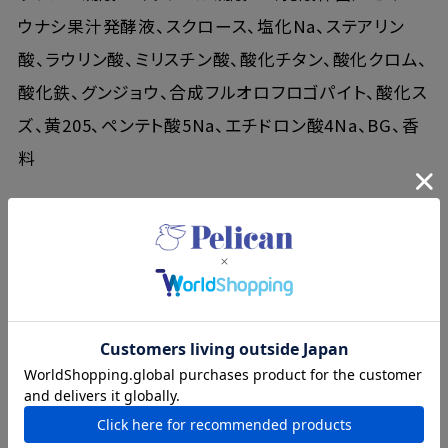
ウナシ果汁発酵液、スクロース、塩化Na、ステアリン
酸、ラウリン酸、ミリスチン酸、酸化チタン、酸化クロム、
酸化鉄、グンジョウ、合成フルオロフロゴパイト、酸化ス
ズ、黄205、ペンテト酸5Na、エチドロン酸4Na、BG、香
料
販売名：タルトサボン レモン
内容量：58g
全成分：水、石ケン素地、グリセリン、PG、ソルビトール、
ラウレス硫酸Na、ラウリル硫酸Na、レモン果実エキス、
スクロース、塩化Na、ステアリン酸、ラウリン酸、ミリス
チン酸、酸化チタン、酸化鉄、グンジョウ、黄205、赤
504、ペンテト酸5Na、エチドロン酸4Na、BG、香料