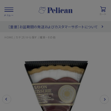
カート
［重要］お盆期間の発送およびカスタマーサポートについて
会員登録/
お気に入り
カート
ログイン
/
/
HOME
カテゴリから探す
雑貨・その他
検索
PRODUCTS
/ 商品を探す
COLLECTIONS
/ ブランド一覧