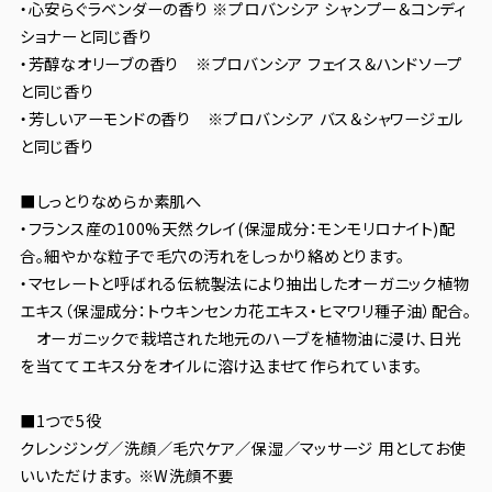
・心安らぐラベンダーの香り ※プロバンシア シャンプー＆コンディ
ショナーと同じ香り
・芳醇なオリーブの香り ※プロバンシア フェイス＆ハンドソープ
と同じ香り
・芳しいアーモンドの香り ※プロバンシア バス＆シャワージェル
と同じ香り
■しっとりなめらか素肌へ
・フランス産の100%天然クレイ(保湿成分：モンモリロナイト)配
合。細やかな粒子で毛穴の汚れをしっかり絡めとります。
・マセレートと呼ばれる伝統製法により抽出したオーガニック植物
エキス（保湿成分：トウキンセンカ花エキス・ヒマワリ種子油）配合。
オーガニックで栽培された地元のハーブを植物油に浸け、日光
を当ててエキス分をオイルに溶け込ませて作られています。
■1つで5役
クレンジング／洗顔／毛穴ケア／保湿／マッサージ 用としてお使
いいただけます。 ※W洗顔不要