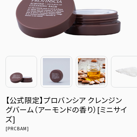
定期購入
お問い合わせ
ペリカン石鹸について
ご利用案内
よくあるご質問
【公式限定】プロバンシア クレンジン
会員登録でお得
グバーム（アーモンドの香り）[ミニサイ
NEWS一覧
ズ]
[
PRCBAM]
利用規約