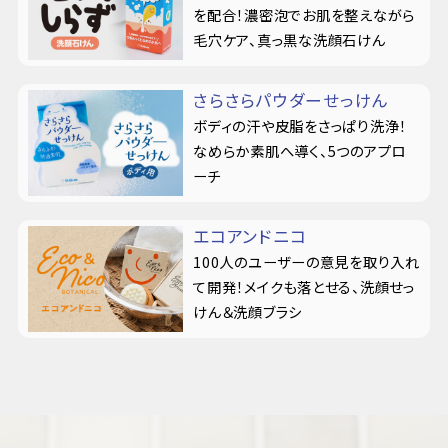
を配合！濃密泡でお肌を整えながら
毛穴ケア、真っ黒な洗顔石けん
さらさらパウダーせっけん
ボディの汗や皮脂をさっぱり洗浄！
なめらか素肌へ導く、5つのアプロ
ーチ
エコアンドニコ
100人のユーザーの意見を取り入れ
て開発！メイクも落とせる、洗顔せっ
けん＆洗顔ブラシ