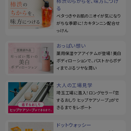
柿渋のちからを、味方につけ
る
ベタつきやお肌のニオイが気になり
がちな季節に！カキタンニン配合せ
っけん
おっぱい想い
薬用保湿ケアアイテムが登場！美白
ボディローションで、バストからボデ
ィまでぷるツヤな潤い
大人の工場見学
埼玉工場に潜入！ロングセラー『恋
するおしり ヒップケアソープ』がで
きるまでをレポート
ドットウォッシー