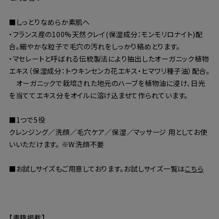
■しっとりなめらか素肌へ
・フランス産の100%天然クレイ(保湿成分：モンモリロナイト)配
合。細やかな粒子で毛穴の汚れをしっかり絡めとります。
・マセレートと呼ばれる伝統製法により抽出したオーガニック植物
エキス（保湿成分：トウキンセンカ花エキス・ヒマワリ種子油）配合。
オーガニックで栽培された地元のハーブを植物油に浸け、日光
を当ててエキス分をオイルに溶け込ませて作られています。
■1つで5役
クレンジング／洗顔／毛穴ケア／保湿／マッサージ 用としてお使
いいただけます。 ※W洗顔不要
■お試しサイズもご用意しております。お試しサイズ一覧は
こちら
【書籍掲載】