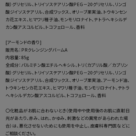
酸）グリセリル、トリイソステアリン酸PEG－20グリセリル、リンゴ
酸ジイソステアリル、合成ワックス、オリーブ果実油、トウキンセン
カ花エキス、ヒマワリ種子油、モンモリロナイト、テトラヘキシルデ
カン酸アスコルビル、トコフェロール、香料
[アーモンドの香り]
販売名：PRクレンジングバームA
内容量：85g
全成分：パルミチン酸エチルヘキシル、トリ（カプリル酸／カプリン
酸）グリセリル、トリイソステアリン酸PEG－20グリセリル、リンゴ
酸ジイソステアリル、合成ワックス、オリーブ果実油、アーモンド油、
トウキンセンカ花エキス、ヒマワリ種子油、モンモリロナイト、テトラ
ヘキシルデカン酸アスコルビル、トコフェロール、香料
〇化粧品がお肌に合わないとき（使用中や使用後のお肌に直射日
光があたり、赤み、はれ、かゆみ、刺激などの異常があらわれた場
合）は、悪化させないためにも使用を中止し、皮膚科専門医などに
ご相談ください。