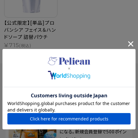
【公式限定】[単品]プロ
バンシア フェイス＆ハン
ドソープ 詰替パウチ
¥715
(税込)
SPECIAL
特集
夏の新規入会キャンペーン
8/17まで！夏の素肌を、もっと好き
になる。新規会員登録で500ポイン