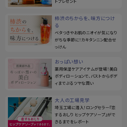
トプレゼント
柿渋のちからを、味方につけ
る
ベタつきやお肌のニオイが気になり
がちな季節に！カキタンニン配合せ
っけん
おっぱい想い
薬用保湿ケアアイテムが登場！美白
ボディローションで、バストからボデ
ィまでぷるツヤな潤い
大人の工場見学
埼玉工場に潜入！ロングセラー『恋
するおしり ヒップケアソープ』がで
きるまでをレポート