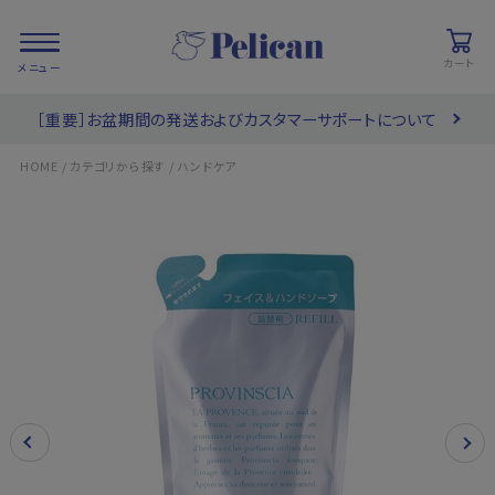
カート
［重要］お盆期間の発送およびカスタマーサポートについて
会員登録/
お気に入り
カート
ログイン
/
/
HOME
カテゴリから探す
ハンドケア
検索
PRODUCTS
/ 商品を探す
COLLECTIONS
/ ブランド一覧