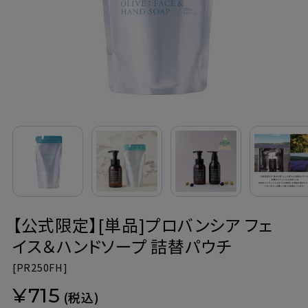
定期購入
お問い合わせ
ペリカン石鹸について
ご利用案内
よくあるご質問
【公式限定】[単品]プロバンシア フェ
会員登録でお得
イス＆ハンドソープ 詰替パウチ
NEWS一覧
[
PR250FH]
¥715
利用規約
(税込)