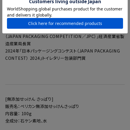
【受賞歴】
2024年「第63回 2024 ジャパン パッケージング コンペティション
（JAPAN PACKAGING COMPETITION／JPC）」経済産業省製
造産業局長賞
2024年「日本パッケージングコンテスト（JAPAN PACKAGING
CONTEST） 2024」トイレタリー包装部門賞
[無添加せっけん さっぱり]
販売名：ペリカン無添加せっけんさっぱり
内容量： 100g
全成分：石ケン素地、水