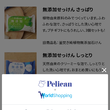
無添加せっけん さっぱり
植物由来原料のみでつくっています。ふわ
ふわな泡で、さっぱりとした洗い心地で
す。プチギフトにもうれしい、3個セットも！
旧商品名：釜焚き純植物無添加石けん
無添加せっけん しっとり
天然由来のクリーミーな泡で、しっとりと
した洗い心地です。おまとめ買いにもうれ
しい、3個セットも！
旧商品名：家族の無添加せっけん、子供
無添加せっけん
※旧商品は、パッケージ違いの同じ商品
です。