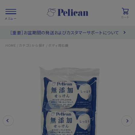
カート
［重要］お盆期間の発送およびカスタマーサポートについて
会員登録/
お気に入り
カート
ログイン
/
/
HOME
カテゴリから探す
ボディ用石鹸
検索
PRODUCTS
/ 商品を探す
COLLECTIONS
/ ブランド一覧