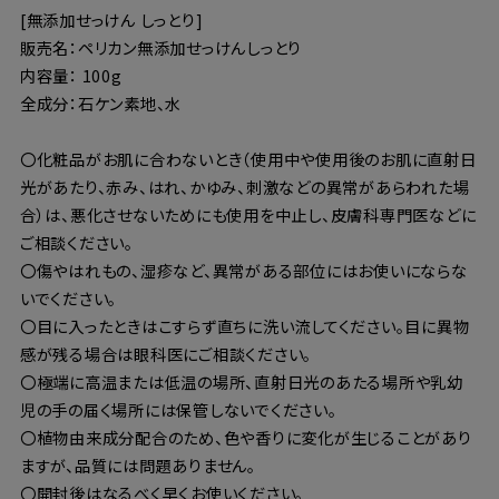
[無添加せっけん しっとり]
販売名：ペリカン無添加せっけんしっとり
内容量： 100g
全成分：石ケン素地、水
〇化粧品がお肌に合わないとき（使用中や使用後のお肌に直射日
光があたり、赤み、はれ、かゆみ、刺激などの異常があらわれた場
合）は、悪化させないためにも使用を中止し、皮膚科専門医などに
ご相談ください。
〇傷やはれもの、湿疹など、異常がある部位にはお使いにならな
いでください。
〇目に入ったときはこすらず直ちに洗い流してください。目に異物
感が残る場合は眼科医にご相談ください。
〇極端に高温または低温の場所、直射日光のあたる場所や乳幼
児の手の届く場所には保管しないでください。
〇植物由来成分配合のため、色や香りに変化が生じることがあり
ますが、品質には問題ありません。
〇開封後はなるべく早くお使いください。