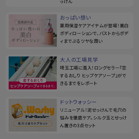
っけん
おっぱい想い
薬用保湿ケアアイテムが登場！美白
ボディローションで、バストからボデ
ィまでぷるツヤな潤い
大人の工場見学
埼玉工場に潜入！ロングセラー『恋
するおしり ヒップケアソープ』がで
きるまでをレポート
ドットウォッシー
リニューアル！泥せっけんで毛穴の
悩みを徹底ケア。シルク玉とせっけ
ん置きの3点セット