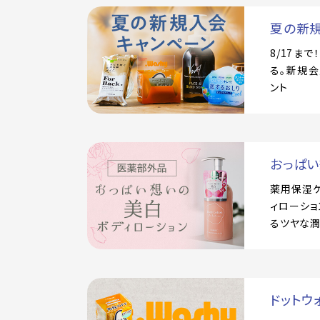
夏の新
8/17ま
る。新規会
ント
おっぱ
薬用保湿
ィローショ
るツヤな
ドットウ