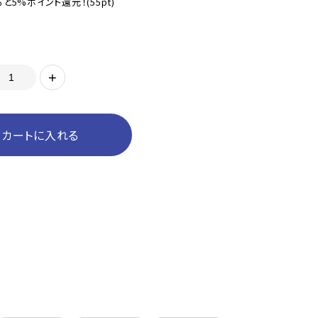
と5%ポイント還元！
(55pt)
+
カートに入れる