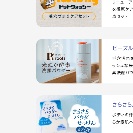
リニュー
を徹底ケア
点セット
ピーズ
毛穴汚れ
ッシュな
素洗顔パ
さらさら
ボディの
らか素肌へ