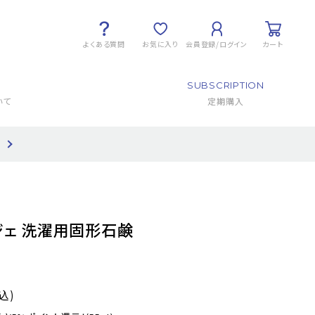
よくある質問
お気に入り
会員登録/ログイン
カート
SUBSCRIPTION
いて
定期購入
て
ジェ 洗濯用固形石鹸
込)