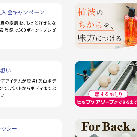
規入会キャンペーン
で！夏の素肌を、もっと好きにな
員登録で500ポイントプレゼ
い想い
ケアアイテムが登場！美白ボデ
ンで、バストからボディまでぷ
潤い
ォッシー