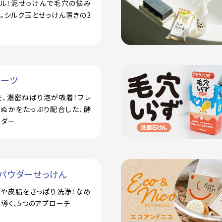
アル！泥せっけんで毛穴の悩み
。シルク玉とせっけん置きの3
ルーツ
を、濃密ねばり泡が吸着！フレ
米ぬかをたっぷり配合した、酵
ウダー
パウダーせっけん
汗や皮脂をさっぱり洗浄！なめ
導く、5つのアプローチ