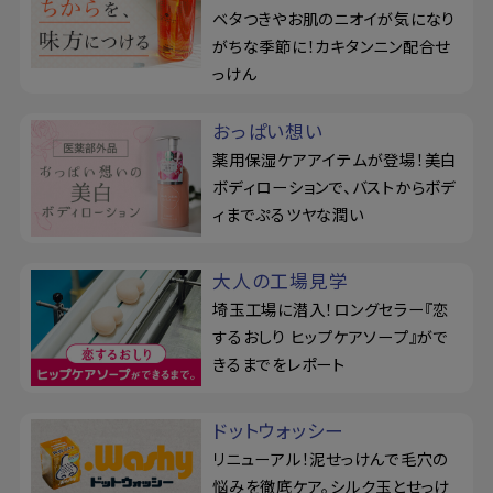
ベタつきやお肌のニオイが気になり
がちな季節に！カキタンニン配合せ
っけん
おっぱい想い
薬用保湿ケアアイテムが登場！美白
ボディローションで、バストからボデ
ィまでぷるツヤな潤い
大人の工場見学
埼玉工場に潜入！ロングセラー『恋
するおしり ヒップケアソープ』がで
きるまでをレポート
ドットウォッシー
リニューアル！泥せっけんで毛穴の
悩みを徹底ケア。シルク玉とせっけ