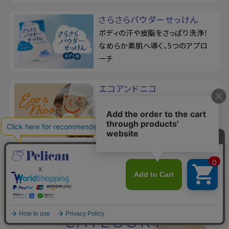
さらさらパウダーせっけん
ボディの汗や皮脂をさっぱり洗浄！
なめらか素肌へ導く、5つのアプロ
ーチ
エコアンドニコ
100人のユーザーの意見を取り入れ
て開発！メイクも落とせる、洗顔せっ
けん＆洗顔ブラシ
CATEGORY