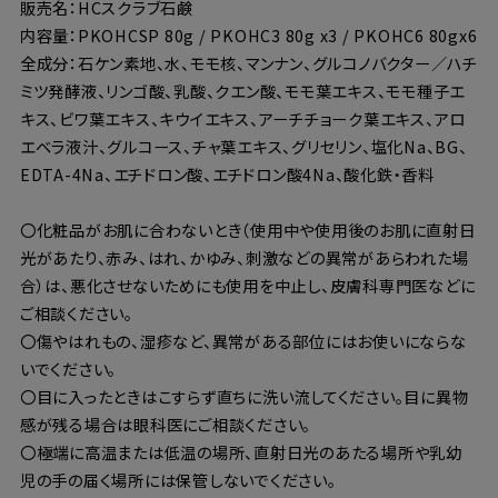
販売名：HCスクラブ石鹸
内容量：PKOHCSP 80g / PKOHC3 80g x3 / PKOHC6 80gx6
全成分：石ケン素地、水、モモ核、マンナン、グルコノバクター／ハチ
ミツ発酵液、リンゴ酸、乳酸、クエン酸、モモ葉エキス、モモ種子エ
キス、ビワ葉エキス、キウイエキス、アーチチョーク葉エキス、アロ
エベラ液汁、グルコース、チャ葉エキス、グリセリン、塩化Na、BG、
EDTA-4Na、エチドロン酸、エチドロン酸4Na、酸化鉄・香料
〇化粧品がお肌に合わないとき（使用中や使用後のお肌に直射日
光があたり、赤み、はれ、かゆみ、刺激などの異常があらわれた場
合）は、悪化させないためにも使用を中止し、皮膚科専門医などに
ご相談ください。
〇傷やはれもの、湿疹など、異常がある部位にはお使いにならな
いでください。
〇目に入ったときはこすらず直ちに洗い流してください。目に異物
感が残る場合は眼科医にご相談ください。
〇極端に高温または低温の場所、直射日光のあたる場所や乳幼
児の手の届く場所には保管しないでください。