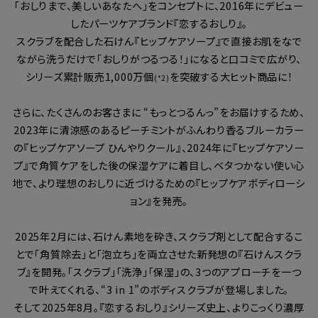
「おしりまで、美しいあなたへ」をコンセプトに、2016年にデビュー
したパーツケアブランド『恋するおしり』。
スクラブを配合した石けん『ヒップケアソープ』で直接お肌をなで
ながら洗うだけで「おしりがつるつる！」になると口コミで広がり、
シリーズ累計販売1,000万個
を突破する大ヒット商品に！
(*2)
さらに、たくさんのお客さまに “もっとつるんっ”をお届けするため、
2023年に清涼感のあるピーチミントがふんわり香るブルーカラー
の『ヒップケアソープ ひんやりクール』、2024年に『ヒップケアソー
プ』で角質ケアをした後の保湿ケアに着目し、ベタつかない使い心
地で、より理想のおしりに近づけるための『ヒップケアボディローシ
ョン』を発売。
2025年2月には、石けん素地を砕き、スクラブ剤として配合するこ
とで「角質除去」と「泡立ち」を両立させた新発想の『石けんスクラ
ブ』を開発。「スクラブ」「洗浄」「保湿」の、3つのアプローチを一つ
で叶えてくれる、“3 in 1”のボディスクラブが登場しました。
そして2025年8月。『恋するおしり』シリーズ史上、よりこっくり濃厚