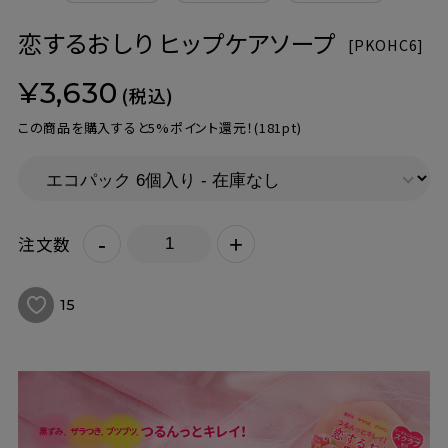
恋するおしり ヒップケアソープ
[
PKOHC6]
¥3,630
(税込)
この商品を購入すると5%ポイント還元！
(181pt)
-
+
注文数
15