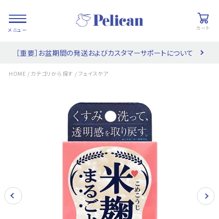
カート
［重要］お盆期間の発送およびカスタマーサポートについて
会員登録/
お気に入り
カート
ログイン
/
/
HOME
カテゴリから探す
フェイスケア
検索
PRODUCTS
/ 商品を探す
COLLECTIONS
/ ブランド一覧