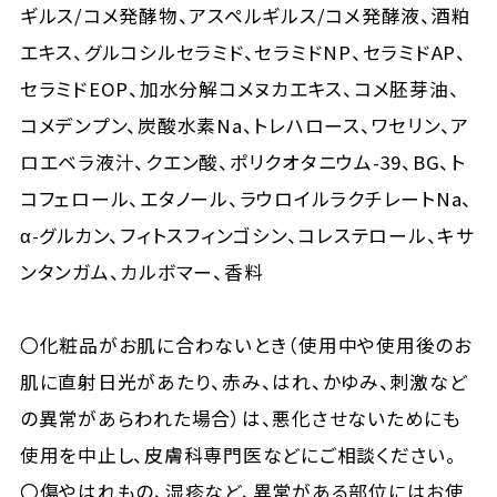
ギルス/コメ発酵物、アスペルギルス/コメ発酵液、酒粕
エキス、グルコシルセラミド、セラミドNP、セラミドAP、
セラミドEOP、加水分解コメヌカエキス、コメ胚芽油、
コメデンプン、炭酸水素Na、トレハロース、ワセリン、ア
ロエベラ液汁、クエン酸、ポリクオタニウム-39、BG、ト
コフェロール、エタノール、ラウロイルラクチレートNa、
α-グルカン、フィトスフィンゴシン、コレステロール、キサ
ンタンガム、カルボマー、香料
〇化粧品がお肌に合わないとき（使用中や使用後のお
肌に直射日光があたり、赤み、はれ、かゆみ、刺激など
の異常があらわれた場合）は、悪化させないためにも
使用を中止し、皮膚科専門医などにご相談ください。
〇傷やはれもの、湿疹など、異常がある部位にはお使