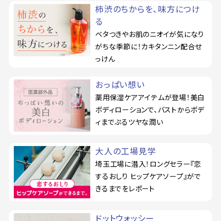
柿渋のちからを、味方につけ
る
ベタつきやお肌のニオイが気になり
がちな季節に！カキタンニン配合せ
っけん
おっぱい想い
薬用保湿ケアアイテムが登場！美白
ボディローションで、バストからボデ
ィまでぷるツヤな潤い
大人の工場見学
埼玉工場に潜入！ロングセラー『恋
するおしり ヒップケアソープ』がで
きるまでをレポート
ドットウォッシー