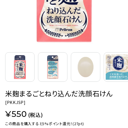
定期購入
お問い合わせ
ペリカン石鹸について
ご利用案内
よくあるご質問
米麹まるごとねり込んだ洗顔石けん
会員登録でお得
[
PKKJSP]
NEWS一覧
¥550
(税込)
利用規約
この商品を購入すると5%ポイント還元！
(27pt)