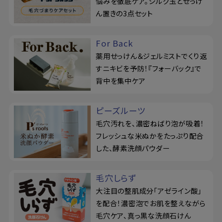
悩みを徹底ケア。シルク玉とせっけ
ん置きの3点セット
For Back
薬用せっけん＆ジェルミストでくり返
すニキビを予防！『フォーバック』で
背中を集中ケア
ピーズルーツ
毛穴汚れを、濃密ねばり泡が吸着！
フレッシュな米ぬかをたっぷり配合
した、酵素洗顔パウダー
毛穴しらず
大注目の整肌成分「アゼライン酸」
を配合！濃密泡でお肌を整えながら
毛穴ケア、真っ黒な洗顔石けん