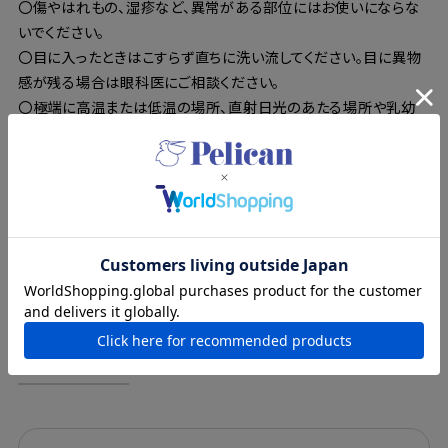
〇傷やはれもの、湿疹など、異常がある部位にはお使いにならな
いでください。
〇目に入ったときはこすらず直ちに洗い流してください。目に異物
感が残る場合は眼科医にご相談ください。
〇極端に高温または低温の場所、直射日光のあたる場所や乳幼
児の手の届く場所には保管しないでください。
〇植物由来成分配合のため、色や香りに変化が生じることがあり
ますが、品質には問題ありません。
〇使用後はよく水気をきり、乾燥した状態で保管をしてください。
この商品を問い合わせる
商品レビュー