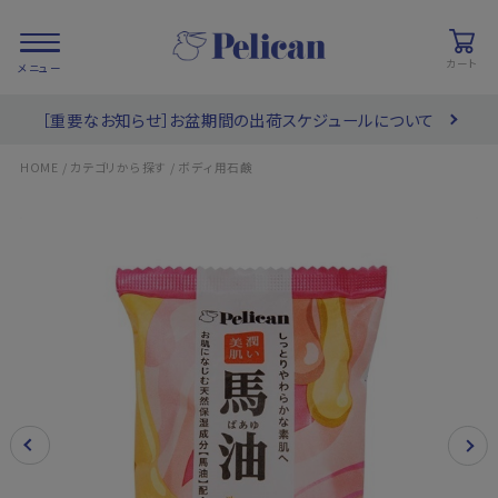
カート
［重要なお知らせ］お盆期間の出荷スケジュールについて
会員登録/
お気に入り
カート
ログイン
/
/
HOME
カテゴリから探す
ボディ用石鹸
検索
PRODUCTS
/ 商品を探す
COLLECTIONS
/ ブランド一覧