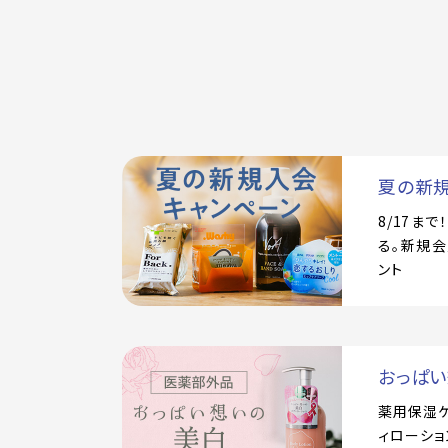
夏の新
8/17ま
る。新規会
ント
おっぱ
薬用保湿
ィローショ