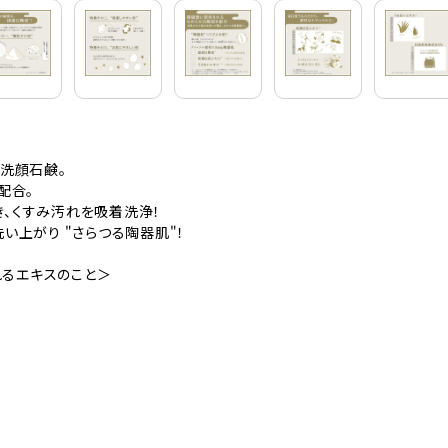
く洗顔石鹸。
配合。
、くすみ汚れを吸着洗浄！
い上がり "さらつる陶器肌"！
るエキスのこと＞