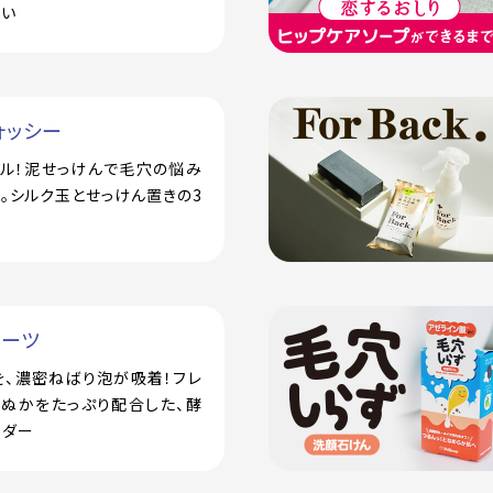
潤い
ォッシー
アル！泥せっけんで毛穴の悩み
。シルク玉とせっけん置きの3
ルーツ
を、濃密ねばり泡が吸着！フレ
米ぬかをたっぷり配合した、酵
ウダー