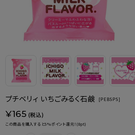
定期購入
お問い合わせ
ペリカン石鹸について
ご利用案内
よくあるご質問
プチベリィ いちごみるく石鹸
会員登録でお得
[
PEBSPS]
¥165
NEWS一覧
(税込)
この商品を購入すると5%ポイント還元！
(8pt)
利用規約