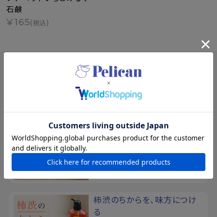
石鹸
¥165
(税込)
SPECIAL
特集
夏の新規入会キャンペーン
8/17まで！夏の素肌を、もっと好き
になる。新規会員登録で500ポイン
トプレゼント
柿渋のちからを、味方につけ
る