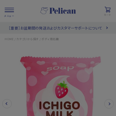
カート
［重要］お盆期間の発送およびカスタマーサポートについて
会員登録/
お気に入り
カート
ログイン
/
/
HOME
カテゴリから探す
ボディ用石鹸
検索
PRODUCTS
/ 商品を探す
COLLECTIONS
/ ブランド一覧