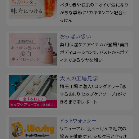
ベタつきやお肌のニオイが気になり
がちな季節に！カキタンニン配合せ
っけん
おっぱい想い
薬用保湿ケアアイテムが登場！美白
ボディローションで、バストからボデ
ィまでぷるツヤな潤い
大人の工場見学
埼玉工場に潜入！ロングセラー『恋
するおしり ヒップケアソープ』がで
きるまでをレポート
ドットウォッシー
リニューアル！泥せっけんで毛穴の
悩みを徹底ケア。シルク玉とせっけ