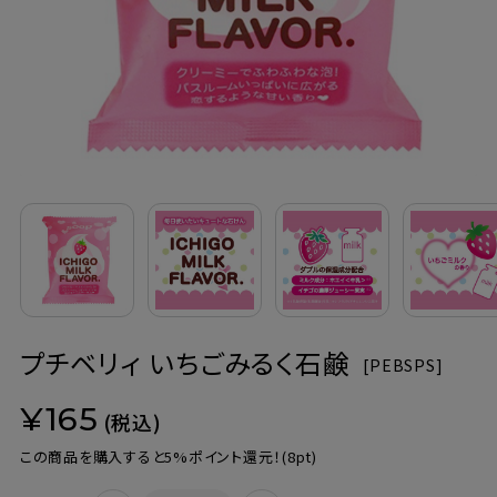
定期購入
お問い合わせ
ペリカン石鹸について
ご利用案内
よくあるご質問
プチベリィ いちごみるく石鹸
会員登録でお得
[
PEBSPS]
¥165
NEWS一覧
(税込)
この商品を購入すると5%ポイント還元！
(8pt)
利用規約