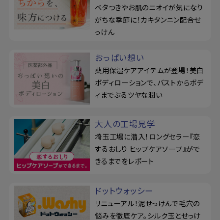
ベタつきやお肌のニオイが気になり
がちな季節に！カキタンニン配合せ
っけん
おっぱい想い
薬用保湿ケアアイテムが登場！美白
ボディローションで、バストからボデ
ィまでぷるツヤな潤い
大人の工場見学
埼玉工場に潜入！ロングセラー『恋
するおしり ヒップケアソープ』がで
きるまでをレポート
ドットウォッシー
リニューアル！泥せっけんで毛穴の
悩みを徹底ケア。シルク玉とせっけ