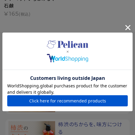
石鹸
¥165
(税込)
SPECIAL
特集
夏の新規入会キャンペーン
8/17まで！夏の素肌を、もっと好き
になる。新規会員登録で500ポイン
トプレゼント
柿渋のちからを、味方につけ
る