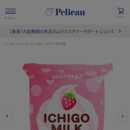
カート
［重要］お盆期間の発送およびカスタマーサポートについて
会員登録/
お気に入り
カート
ログイン
/
/
HOME
カテゴリから探す
ボディ用石鹸
検索
PRODUCTS
/ 商品を探す
COLLECTIONS
/ ブランド一覧