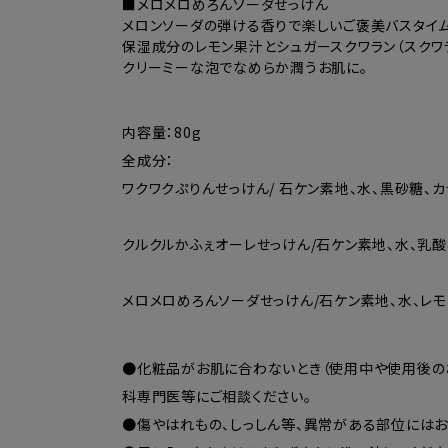
■メロメロめろんソーダせっけん
メロンソーダの弾ける香りで楽しいご褒美バスタイ
保湿成分のレモン果汁とシュガースクワラン（スクワ
クリーミーな泡でなめらか潤うお肌に。
内容量：80g
全成分：
ワクワクぷりんせっけん/ 石ケン素地、水、黒砂糖、カ
クルクルかふぇオーレせっけん/石ケン素地、水、乳酸
メロメロめろんソーダせっけん/石ケン素地、水、レモ
●化粧品がお肌に合わないとき（使用中や使用後の
科専門医等にご相談ください。
●傷やはれもの、しっしん等、異常がある部位にはお