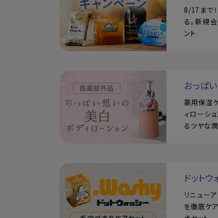
8/17ま
る。新規会
ント
おっぱ
薬用保湿
ィローショ
るツヤな
ドットウ
リニュー
を徹底ケア