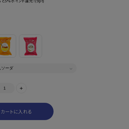
と5%ポイント還元！
(9pt)
+
カートに入れる